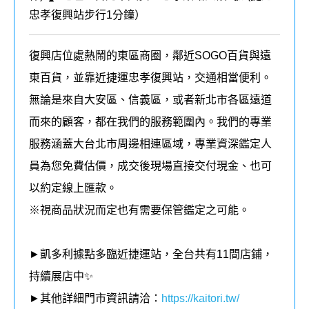
忠孝復興站步行1分鐘
）
復興店位處熱鬧的東區商圈，鄰近SOGO百貨與遠
東百貨，並靠近捷運忠孝復興站，交通相當便利。
無論是來自大安區、信義區，或者新北市各區遠道
而來的顧客，都在我們的
服務
範圍內。我們的專業
服務涵蓋大台北市周邊相連區域，
專業資深鑑定人
員為您免費估價，成交後現場直接交付現金、也可
以約定線上匯款。
※視商品狀況而定也有需要保管鑑定之可能。
►凱多利據點多臨近捷運站，全台共有11
間店鋪，
持續展店中✨
►其他詳細門市資訊請洽：
https://kaitori.tw/