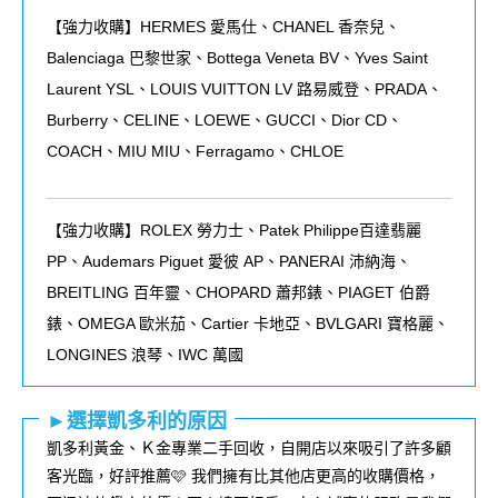
【強力收購】HERMES 愛馬仕、CHANEL 香奈兒、
Balenciaga 巴黎世家、Bottega Veneta BV、Yves Saint
Laurent YSL、LOUIS VUITTON LV 路易威登、PRADA、
Burberry、CELINE、LOEWE、GUCCI、Dior CD、
COACH、MIU MIU、Ferragamo、CHLOE
【強力收購】ROLEX
勞力士、
Patek Philippe
百達翡麗
PP
、
Audemars Piguet
愛彼
AP
、
PANERAI
沛納海、
BREITLING
百年靈、
CHOPARD
蕭邦錶、
PIAGET
伯爵
錶、
OMEGA
歐米茄、
Cartier
卡地亞、
BVLGARI
寶格麗、
LONGINES
浪琴、
IWC
萬國
►選擇凱多利的原因
凱多利黃金、Ｋ金專業二手回收，自開店以來吸引了許多顧
客光臨，好評推薦🩷 我們擁有比其他店更高的收購價格，