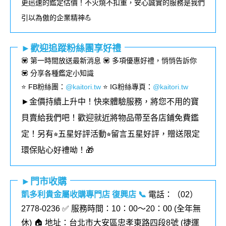
更迅速的鑑定估價！不火燒不扣重，安心誠實的服務是我們
引以為傲的企業精神💪
►歡迎追蹤粉絲團享好禮
💟 第一時間放送最新消息 💟 多項優惠好禮，悄悄告訴你
💟 分享各種鑑定小知識
⭐️ FB粉絲團
：
@kaitori.tw
⭐️ IG粉絲專頁
：
@kaitori.tw
►金價持續上升中！快來體驗服務，將您不用的寶
貝賣給我們吧！歡迎就近將物品帶至各店鋪免費鑑
定！
另有⭐︎五星好評活動⭐︎留言五星好評，贈送限定
環保貼心好禮呦！🎁
►門市收購
凱多利貴金屬收購專門店 復興店
📞
電話：（02）
2778-0236 ✅ 服務時間：10：00～20：00 (全年無
休) 🏠 地址：台北市大安區忠孝東路四段8號 (
捷運