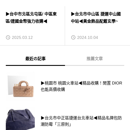
▶台中市北區北屯區/ 中區東
▶台北市中山區 捷運中山國
區/建國金幣強力收購◀
中站◀黃金飾品配戴玄學~
2025.03.12
2024.10.04
最近の記事
推薦文章
▶桃園市 桃園火車站◀精品收購！閒置 DIOR
也能高價收購
▶台北市中正區捷運台北車站◀精品名牌包防
潮防霉「三原則」