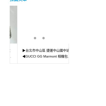
收
▶台北市中山區 捷運中山國中站
▶新北市三重區 捷運
當時
◀GUCCI GG Marmont 相機包收
鑽石的顏色分級💍
購