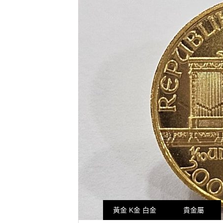
黃金 K金 白金
貴金屬