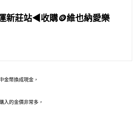
運新莊站◀收購🪙維也納愛樂
▶桃園市 桃園火車站◀卡地亞
購！TANK系列腕錶設計突破
中金幣換成現金，
傳統?
購入的金價非常多，