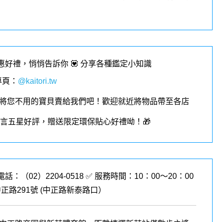
優惠好禮，悄悄告訴你 💟 分享各種鑑定小知識
專頁
：
@kaitori.tw
將您不用的寶貝賣給我們吧！歡迎就近將物品帶至各店
︎留言五星好評，贈送限定環保貼心好禮呦！🎁
電話：（02）
2204-0518
✅ 服務時間：10：00～20：00
路291號 (
中正路新泰路口
）