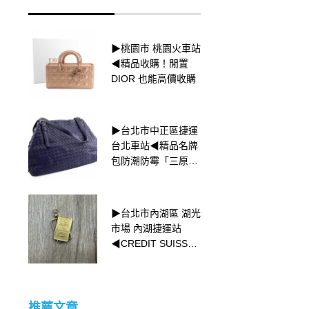
▶桃園市 桃園火車站
▶台北市中山區 捷運
◀精品收購！閒置
中山國中站◀全金滿
DIOR 也能高價收購
天星港勞
▶台北市中正區捷運
▶新北市三重區 捷運
台北車站◀精品名牌
台北橋站◀Rolex
包防潮防霉「三原
Datejust 69173特殊
則」
色面盤的魅力⌚
▶台北市內湖區 湖光
▶新北市三重區 捷運
市場 內湖捷運站
菜寮站◀CHOPARD
◀CREDIT SUISSE
蕭邦的歷史⌚
小金塊收購
推薦文章