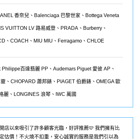
 香奈兒、Balenciaga 巴黎世家、Bottega Veneta
LOUIS VUITTON LV 路易威登、PRADA、Burberry、
CD、COACH、MIU MIU、Ferragamo、CHLOE
 Philippe
百達翡麗
PP
、
Audemars Piguet
愛彼
AP
、
年靈、
CHOPARD
蕭邦錶、
PIAGET
伯爵錶、
OMEGA
歐
格麗、
LONGINES
浪琴、
IWC
萬國
開店以來吸引了許多顧客光臨，好評推薦🩷 我們擁有比
定估價！不火燒不扣重，安心誠實的服務是我們引以為