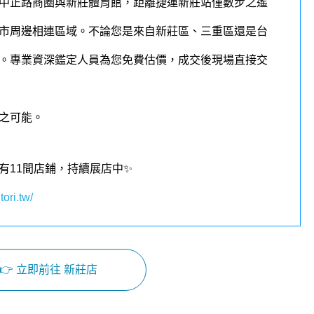
中正路商圈與新莊體育館，距離捷運新莊站僅數步之遙
市周邊相連區域。不論您是來自新莊區、三重區還是台
。
專業資深鑑定人員為您免費估價，成交後現場直接交
之可能。
有11間店鋪，持續展店中✨
tori.tw/
👉 立即前往 新莊店