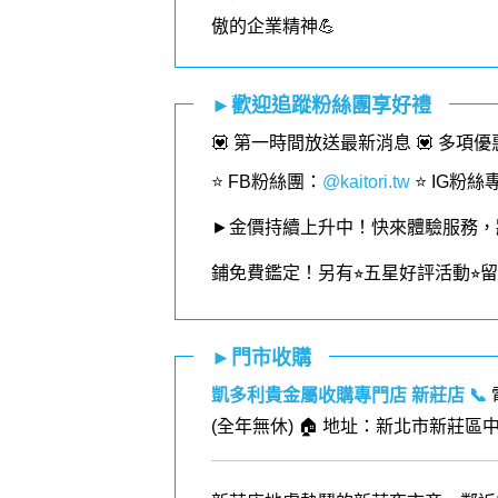
傲的企業精神💪
►歡迎追蹤粉絲團享好禮
💟 第一時間放送最新消息 💟 多項
⭐️ FB粉絲團
：
@kaitori.tw
⭐️ IG粉絲
►金價持續上升中！快來體驗服務，
鋪免費鑑定！
另有⭐︎五星好評活動⭐
►門市收購
凱多利貴金屬收購專門店 新莊店
📞
(全年無休) 🏠 地址：新北市新莊區中正