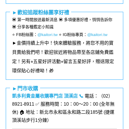
►歡迎追蹤粉絲團享好禮
💟 第一時間放送最新消息 💟 多項優惠好禮，悄悄告訴你
💟 分享各種鑑定小知識
⭐️ FB粉絲團
：
@kaitori.tw
⭐️ IG粉絲專頁
：
@kaitori.tw
►金價持續上升中！快來體驗服務，將您不用的寶
貝賣給我們吧！歡迎就近將物品帶至各店鋪免費鑑
定！
另有⭐︎五星好評活動⭐︎留言五星好評，贈送限定
環保貼心好禮呦！🎁
►門市收購
凱多利貴金屬收購專門店 頂溪店
📞
電話：（02）
8921-8911 ✅ 服務時間：10：00～20：00 (全年無
休) 🏠 地址：新北市永和區永和路二段185號 (
捷運
頂溪站步行1分鐘
）