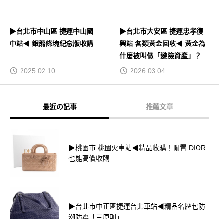
▶台北市中山區 捷運中山國
▶台北市大安區 捷運忠孝復
中站◀ 銀龍條塊紀念版收購
興站 各類黃金回收◀ 黃金為
什麼被叫做「避險資產」？
2025.02.10
2026.03.04
最近の記事
推薦文章
▶桃園市 桃園火車站◀精品收購！閒置 DIOR
也能高價收購
▶台北市中正區捷運台北車站◀精品名牌包防
潮防霉「三原則」