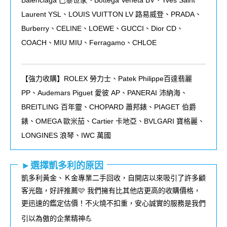
Balenciaga 巴黎世家、Bottega Veneta BV、Yves Saint
Laurent YSL、LOUIS VUITTON LV 路易威登、PRADA、
Burberry、CELINE、LOEWE、GUCCI、Dior CD、
COACH、MIU MIU、Ferragamo、CHLOE
【強力收購】ROLEX
勞力士、
Patek Philippe
百達翡麗
PP
、
Audemars Piguet
愛彼
AP
、
PANERAI
沛納海、
BREITLING
百年靈、
CHOPARD
蕭邦錶、
PIAGET
伯爵
錶、
OMEGA
歐米茄、
Cartier
卡地亞、
BVLGARI
寶格麗、
LONGINES
浪琴、
IWC
萬國
►選擇凱多利的原因
凱多利黃金、Ｋ金專業二手回收，自開店以來吸引了許多顧
客光臨，好評推薦🩷 我們擁有比其他店更高的收購價格，
更迅速的鑑定估價！不火燒不扣重，安心誠實的服務是我們
引以為傲的企業精神💪