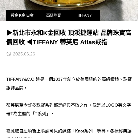
黃金 K金 白金
高級珠寶
TIFFANY
▶新北市永和K金回收 頂溪捷運站 品牌珠寶高
價回收 ◀TIFFANY 蒂芙尼 Atlas戒指
2025.06.26
TIFFANY&C.O 這是一個1837年創立於美國紐約的高級鐘錶、珠寶
銀飾品牌，
蒂芙尼至今許多珠寶系列都是經典不敗之作，像是以LOGO英文字
母T為主題的「T系列」、
靈感取自紐約街上隨處可見的繩結「Knot系列」等等。各樣經典讓