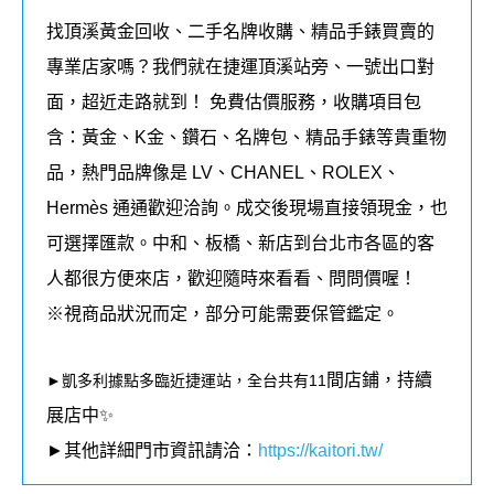
找頂溪黃金回收、二手名牌收購、精品手錶買賣的
專業店家嗎？我們就在捷運頂溪站旁、一號出口對
面，超近走路就到！ 免費估價服務，收購項目包
含：黃金、K金、鑽石、名牌包、精品手錶等貴重物
品，熱門品牌像是 LV、CHANEL、ROLEX、
Hermès 通通歡迎洽詢。成交後現場直接領現金，也
可選擇匯款。中和、板橋、新店到台北市各區的客
人都很方便來店，歡迎隨時來看看、問問價喔！
※視商品狀況而定，部分可能需要保管鑑定。
間店鋪，持續
►凱多利據點多臨近捷運站，全台共有11
展店中✨
►其他詳細門市資訊請洽：
https://kaitori.tw/