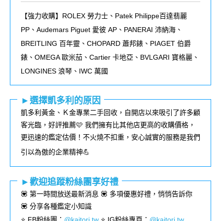
【強力收購】ROLEX
勞力士、
Patek Philippe
百達翡麗
PP
、
Audemars Piguet
愛彼
AP
、
PANERAI
沛納海、
BREITLING
百年靈、
CHOPARD
蕭邦錶、
PIAGET
伯爵
錶、
OMEGA
歐米茄、
Cartier
卡地亞、
BVLGARI
寶格麗、
LONGINES
浪琴、
IWC
萬國
►選擇凱多利的原因
凱多利黃金、Ｋ金專業二手回收，自開店以來吸引了許多顧
客光臨，好評推薦🩷 我們擁有比其他店更高的收購價格，
更迅速的鑑定估價！不火燒不扣重，安心誠實的服務是我們
引以為傲的企業精神💪
►歡迎追蹤粉絲團享好禮
💟 第一時間放送最新消息 💟 多項優惠好禮，悄悄告訴你
💟 分享各種鑑定小知識
⭐️ FB粉絲團
：
@kaitori.tw
⭐️ IG粉絲專頁
：
@kaitori.tw