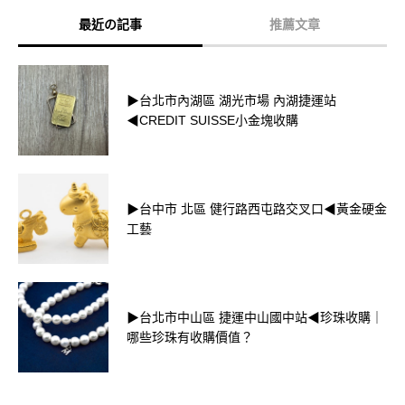
最近の記事
推薦文章
▶台北市內湖區 湖光市場 內湖捷運站
◀CREDIT SUISSE小金塊收購
▶台中市 北區 健行路西屯路交叉口◀黃金硬金
工藝
▶台北市中山區 捷運中山國中站◀珍珠收購｜
哪些珍珠有收購價值？