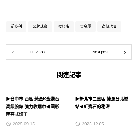
凱多利
品牌珠寶
復興店
貴金屬
高級珠寶
Prev post
Next post
関連記事
▶台中市 西區 黃金K金鑽石
▶新北市三重區 捷運台北橋
高級腕錶 強力收購中◀圓形
站◀紅寶石的秘密
明亮式切工
2025.09.15
2025.12.05