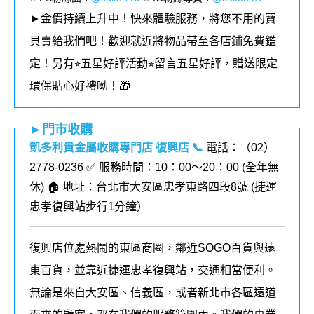
►金價持續上升中！快來體驗服務，將您不用的寶
貝賣給我們吧！歡迎就近將物品帶至各店鋪免費鑑
定！
另有⭐︎五星好評活動⭐︎留言五星好評，贈送限定
環保貼心好禮呦！🎁
►門市收購
凱多利貴金屬收購專門店 復興店
📞
電話：（02）
2778-0236 ✅ 服務時間：10：00～20：00 (全年無
休) 🏠 地址：台北市大安區忠孝東路四段8號 (
捷運
忠孝復興站步行1分鐘
）
復興店位處熱鬧的東區商圈，鄰近SOGO百貨與遠
東百貨，並靠近捷運忠孝復興站，交通相當便利。
無論是來自大安區、信義區，或者新北市各區遠道