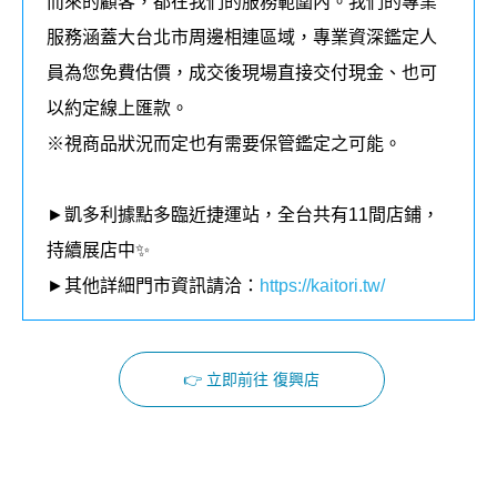
而來的顧客，都在我們的
服務
範圍內。我們的專業
服務涵蓋大台北市周邊相連區域，
專業資深鑑定人
員為您免費估價，成交後現場直接交付現金、也可
以約定線上匯款。
※視商品狀況而定也有需要保管鑑定之可能。
►凱多利據點多臨近捷運站，全台共有11
間店鋪，
持續展店中✨
►其他詳細門市資訊請洽：
https://kaitori.tw/
👉 立即前往 復興店
Facebook
Instagram