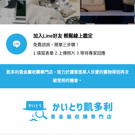
加入Line好友 輕鬆線上鑑定
免費諮詢，簡單三步驟！
1.填寫表單 2.上傳照片 3.等待專家回應
凱多利貴金屬收購專門店，致力於讓曾是某人珍愛的舊物得到再次
被使用的機會。