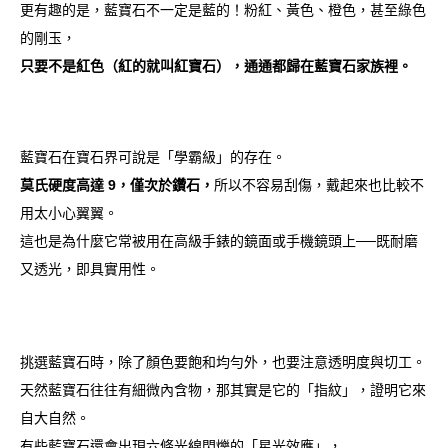
更有趣的是，藍寶石不一定是藍的！粉紅、黃色、橙色，甚至綠色
的剛玉，
只要不是紅色（紅的就叫紅寶石），通通都歸在藍寶石家族裡。
藍寶石在寶石界可說是「學霸級」的存在。
莫氏硬度高達 9，僅次於鑽石，
所以不容易刮傷，戴起來也比較不
用太小心翼翼。
這也是為什麼它常被用在高級手錶的鏡面或手機鏡頭上──既耐磨
又透光，即具實用性。
挑選藍寶石時，除了顏色要飽和均勻外，也要注意透明度與切工。
天然藍寶石往往有細微內含物，那其實是它的「指紋」，證明它來
自大自然。
有些藍寶石還會出現六條光線閃爍的「星光效應」，