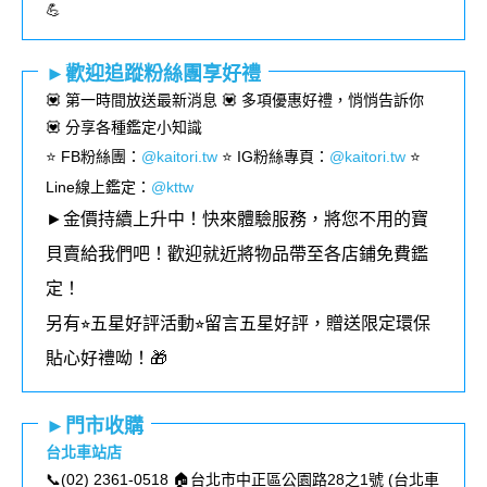
💪
►歡迎追蹤粉絲團享好禮
💟 第一時間放送最新消息 💟 多項優惠好禮，悄悄告訴你
💟 分享各種鑑定小知識
⭐️ FB粉絲團
：
@kaitori.tw
⭐️ IG粉絲專頁
：
@kaitori.tw
⭐️
Line線上鑑定：
@kttw
►金價持續上升中！快來體驗服務，將您不用的寶
貝賣給我們吧！歡迎就近將物品帶至各店鋪免費鑑
定！
另有⭐︎五星好評活動⭐︎留言五星好評，贈送限定環保
貼心好禮呦！🎁
►門市收購
台北車站店
📞(02) 2361-0518 🏠台北市中正區公園路28之1號 (
台北車