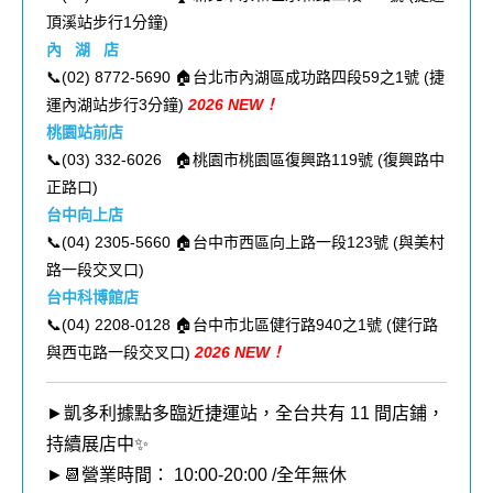
頂溪站步行1分鐘
)
內 湖 店
📞(02) 8772-5690 🏠
台北市內湖區成功路四段59之1號
(
捷
運內湖站步行3分鐘
)
2026 NEW！
桃園
站前店
📞(03) 332-6026 🏠桃園市桃園區復興路119號 (
復興路中
正路口
)
台中向上店
📞(04) 2305-5660 🏠台中市西區向上路一段123號 (
與美村
路一段交叉口
)
台中科博館店
📞(04) 2208-0128 🏠台中市北區健行路940之1號 (健行路
與西屯路一段交叉口
)
2026 NEW！
►凱多利據點多臨近捷運站，全台共有 11 間店鋪，
持續展店中✨
►📆營業時間： 10:00-20:00 /全年無休