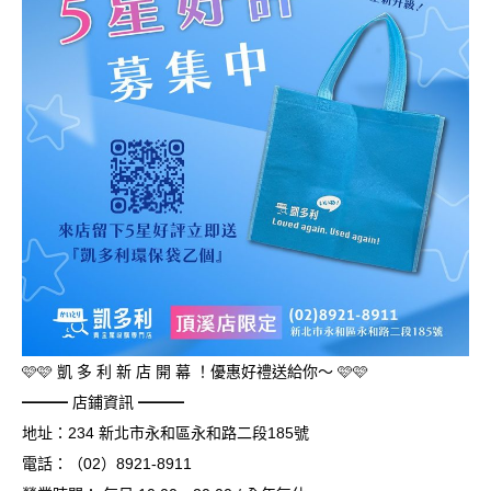
🩷🩷 凱 多 利 新 店 開 幕 ！優惠好禮送給你～ 🩷🩷
━━━ 店鋪資訊 ━━━
地址：234 新北市永和區永和路二段185號
電話：（02）8921-8911