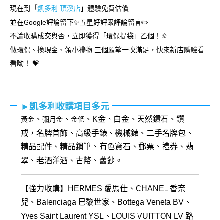
現在到
「
凱多利 頂溪店
」
體驗免費估價
並在Google評論留下✨五星好評跟評論留言✏️
不論收購成交與否，立即獲得「環保提袋」乙個！🔆
做環保、換現金、領小禮物 三個願望一次滿足，快來新店體驗看
看呦！ 💝
►凱多利收購項目多元
、
、
、K金、白金、天然鑽石、鑽
黃金
彌月金
金條
戒，名牌首飾、高級手錶、機械錶、二手名牌包、
精品配件、精品鋼筆、有色寶石、郵票、禮券、翡
翠、老酒洋酒、古幣、舊鈔。
【強力收購】HERMES 愛馬仕、CHANEL 香奈
兒、Balenciaga 巴黎世家、Bottega Veneta BV、
Yves Saint Laurent YSL、LOUIS VUITTON LV 路