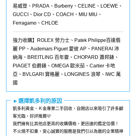
易威登、PRADA、Burberry、CELINE、LOEWE、
GUCCI、Dior CD、COACH、MIU MIU、
Ferragamo、CHLOE
強力收購】ROLEX
勞力士、
Patek Philippe
百達翡
麗
PP
、
Audemars Piguet
愛彼
AP
、
PANERAI
沛
納海、
BREITLING
百年靈、
CHOPARD
蕭邦錶、
PIAGET
伯爵錶、
OMEGA
歐米茄、
Cartier
卡地
亞、
BVLGARI
寶格麗、
LONGINES
浪琴、
IWC
萬
國
►選擇凱多利的原因
凱多利黃金、Ｋ金專業二手回收，自開店以來吸引了許多顧
客光臨，好評推薦🩷
我們擁有比其他店更高的收購價格，更迅速的鑑定估價！
不火燒不扣重，安心誠實的服務是我們引以為傲的企業精神