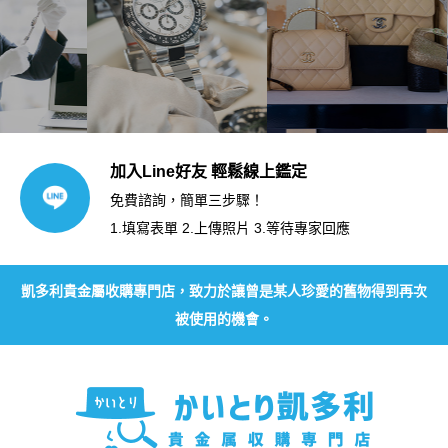
加入Line好友 輕鬆線上鑑定
免費諮詢，簡單三步驟！
1.填寫表單 2.上傳照片 3.等待專家回應
凱多利貴金屬收購專門店，致力於讓曾是某人珍愛的舊物得到再次
被使用的機會。