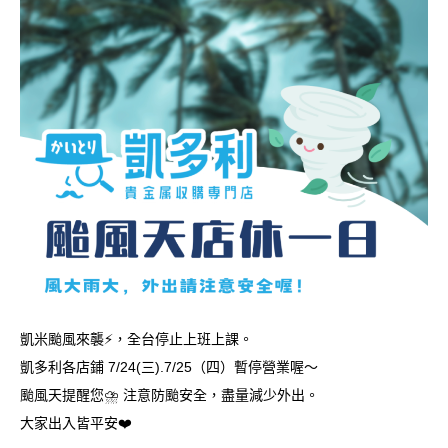
凱米颱風來襲⚡️，全台停止上班上課。
凱多利各店鋪 7/24(三).7/25（四）暫停營業喔～
颱風天提醒您⛈️ 注意防颱安全，盡量減少外出。
大家出入皆平安❤️