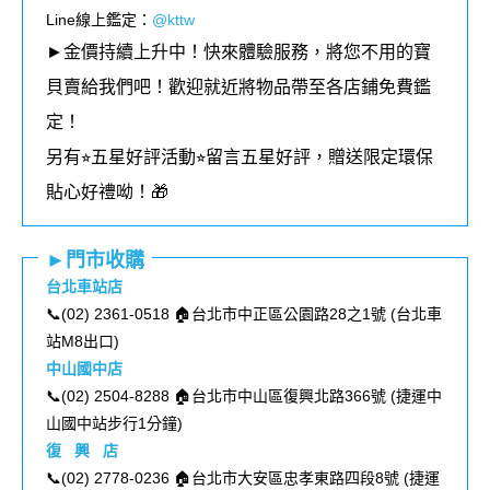
Line線上鑑定：
@kttw
►金價持續上升中！快來體驗服務，將您不用的寶
貝賣給我們吧！歡迎就近將物品帶至各店鋪免費鑑
定！
另有⭐︎五星好評活動⭐︎留言五星好評，贈送限定環保
貼心好禮呦！🎁
►門市收購
台北車站店
📞(02) 2361-0518 🏠台北市中正區公園路28之1號 (
台北車
站M8出口
)
中山國中店
📞(02) 2504-8288 🏠台北市中山區復興北路366號 (
捷運中
山國中站步行1分鐘
)
復 興 店
📞(02) 2778-0236 🏠台北市大安區忠孝東路四段8號 (
捷運