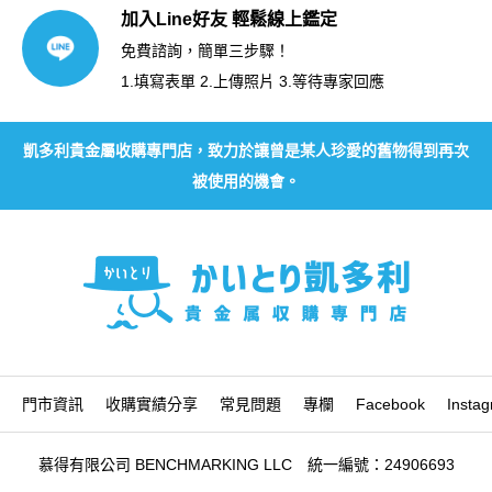
加入Line好友 輕鬆線上鑑定
免費諮詢，簡單三步驟！
1.填寫表單 2.上傳照片 3.等待專家回應
凱多利貴金屬收購專門店，致力於讓曾是某人珍愛的舊物得到再次
被使用的機會。
門市資訊
收購實績分享
常見問題
專欄
Facebook
Insta
慕得有限公司 BENCHMARKING LLC 統一編號：24906693