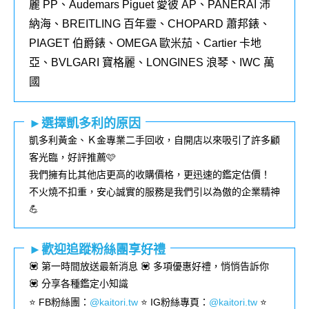
麗
PP
、
Audemars Piguet
愛彼
AP
、
PANERAI
沛
納海、
BREITLING
百年靈、
CHOPARD
蕭邦錶、
PIAGET
伯爵錶、
OMEGA
歐米茄、
Cartier
卡地
亞、
BVLGARI
寶格麗、
LONGINES
浪琴、
IWC
萬
國
►選擇凱多利的原因
凱多利黃金、Ｋ金專業二手回收，自開店以來吸引了許多顧
客光臨，好評推薦🩷
我們擁有比其他店更高的收購價格，更迅速的鑑定估價！
不火燒不扣重，安心誠實的服務是我們引以為傲的企業精神
💪
►歡迎追蹤粉絲團享好禮
💟 第一時間放送最新消息 💟 多項優惠好禮，悄悄告訴你
💟 分享各種鑑定小知識
⭐️ FB粉絲團
：
@kaitori.tw
⭐️ IG粉絲專頁
：
@kaitori.tw
⭐️