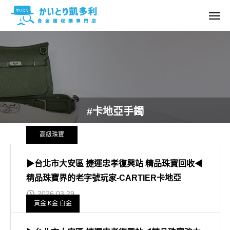
#卡地亞手鐲
高級珠寶
▶台北市大安區 捷運忠孝復興站 精品珠寶回收◀
精品珠寶界的老字號玩家-CARTIER卡地亞
2026.03.29
黃金 K金 白金