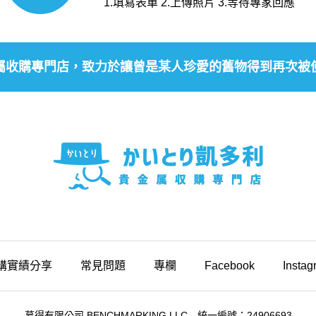
1.填寫表單 2.上傳照片 3.等待專家回應
屬收購專門店，致力於讓曾是某人珍愛的舊物得到再次被
購實績分享
常見問題
專欄
Facebook
Instag
慕得有限公司 BENCHMARKING LLC 統一編號：24906693