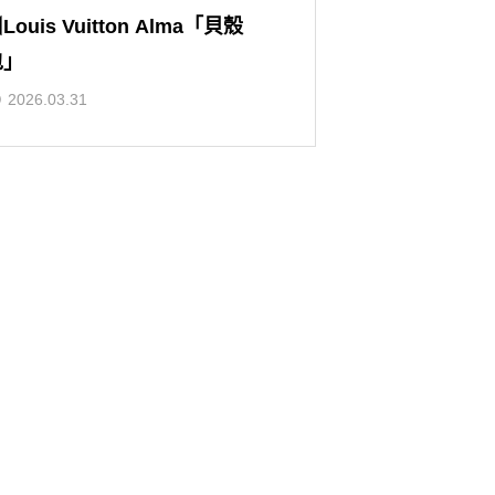
Louis Vuitton Alma「貝殼
包」
2026.03.31