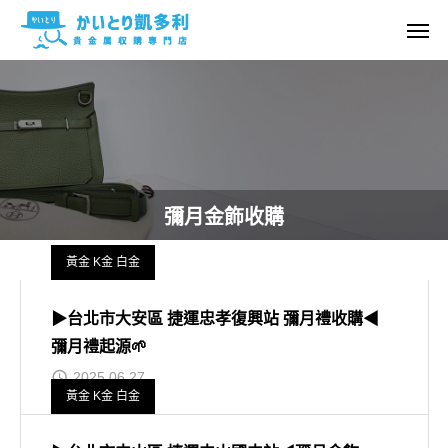
彌月金飾收購
黃金 K金 白金
▶台北市大安區 捷運忠孝復興站 彌月禮收購◀
彌月禮起源🌱
2025.06.27
黃金 K金 白金