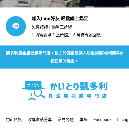
加入Line好友 輕鬆線上鑑定
免費諮詢，簡單三步驟！
1.填寫表單 2.上傳照片 3.等待專家回應
凱多利貴金屬收購專門店，致力於讓曾是某人珍愛的舊物得到再次
被使用的機會。
門市資訊
收購實績分享
常見問題
專欄
Facebook
Insta