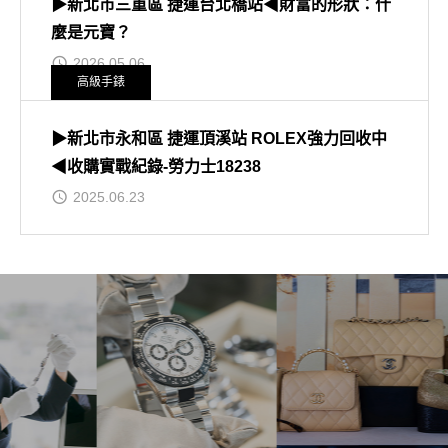
▶新北市三重區 捷運台北橋站◀財富的形狀：什
麼是元寶？
2026.05.06
高級手錶
▶新北市永和區 捷運頂溪站 ROLEX強力回收中
◀收購實戰紀錄-勞力士18238
2025.06.23