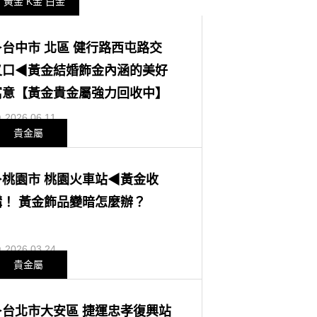
黃金 K金 白金
▶台中市 北區 健行路西屯路交
叉口◀黃金結婚飾金內涵的美好
寓意【黃金貴金屬強力回收中】
2026.06.11
貴金屬
▶桃園市 桃園火車站◀黃金收
購！ 黃金飾品變暗怎麼辦？
2026.03.24
貴金屬
▶台北市大安區 捷運忠孝復興站