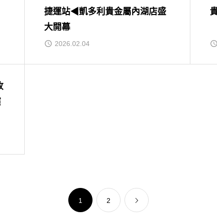
捷運站◀凱多利貴金屬內湖店盛
大開幕
2026.02.04
收
演
1
2