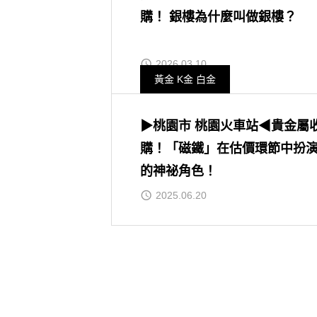
購！ 銀樓為什麼叫做銀樓？
2026.03.10
黃金 K金 白金
▶桃園市 桃園火車站◀貴金屬
購！「磁鐵」在估價環節中扮
的神祕角色！
2025.06.20