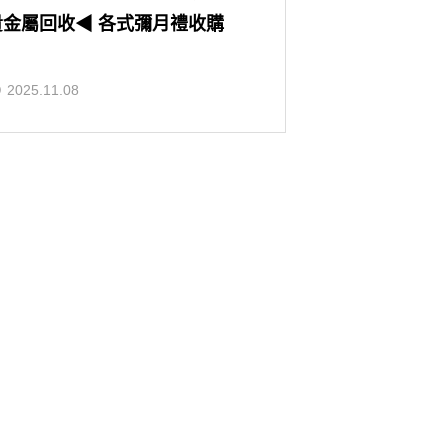
貴金屬回收◀ 各式彌月禮收購
2025.11.08