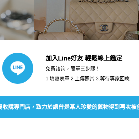
加入Line好友 輕鬆線上鑑定
免費諮詢，簡單三步驟！
1.填寫表單 2.上傳照片 3.等待專家回應
屬收購專門店，致力於讓曾是某人珍愛的舊物得到再次被