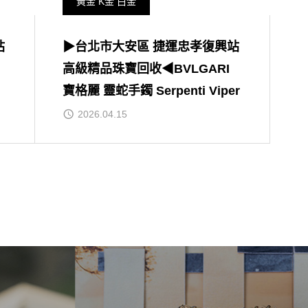
黃金 K金 白金
站
▶台北市大安區 捷運忠孝復興站
高級精品珠寶回收◀BVLGARI
寶格麗 靈蛇手鐲 Serpenti Viper
2026.04.15