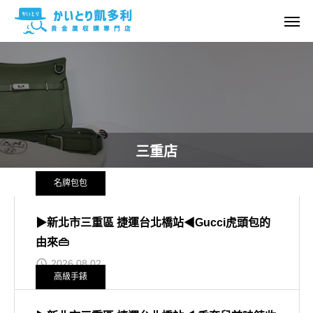
三重店
名牌包包
▶新北市三重區 捷運台北橋站◀Gucci虎頭包的
由來👜
2026.08.02
高級手錶