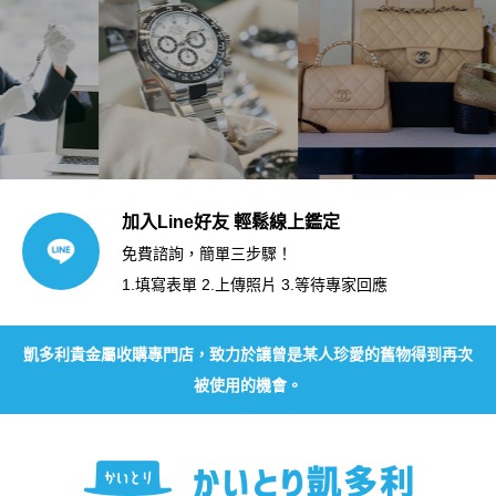
加入Line好友 輕鬆線上鑑定
免費諮詢，簡單三步驟！
1.填寫表單 2.上傳照片 3.等待專家回應
凱多利貴金屬收購專門店，致力於讓曾是某人珍愛的舊物得到再次
被使用的機會。