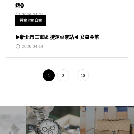
錶⌚
2026.04.21
黃金 K金 白金
▶新北市三重區 捷運菜寮站◀ 女皇金幣
2026.04.14
1
2
10
..
.