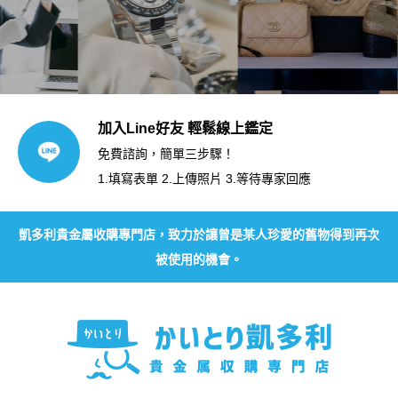
加入Line好友 輕鬆線上鑑定
免費諮詢，簡單三步驟！
1.填寫表單 2.上傳照片 3.等待專家回應
凱多利貴金屬收購專門店，致力於讓曾是某人珍愛的舊物得到再次
被使用的機會。