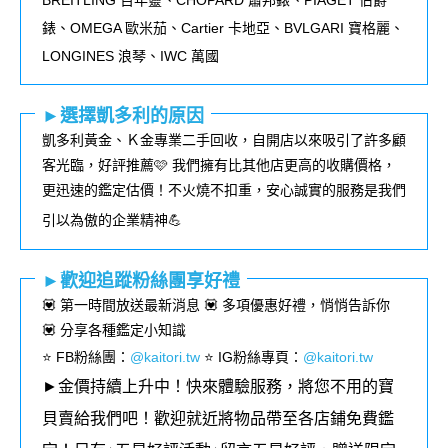
BREITLING
百年靈、
CHOPARD
蕭邦錶、
PIAGET
伯爵
錶、
OMEGA
歐米茄、
Cartier
卡地亞、
BVLGARI
寶格麗、
LONGINES
浪琴、
IWC
萬國
►選擇凱多利的原因
凱多利黃金、Ｋ金專業二手回收，自開店以來吸引了許多顧
客光臨，好評推薦🩷 我們擁有比其他店更高的收購價格，
更迅速的鑑定估價！不火燒不扣重，安心誠實的服務是我們
引以為傲的企業精神💪
►歡迎追蹤粉絲團享好禮
💟 第一時間放送最新消息 💟 多項優惠好禮，悄悄告訴你
💟 分享各種鑑定小知識
⭐️ FB粉絲團
：
@kaitori.tw
⭐️ IG粉絲專頁
：
@kaitori.tw
►金價持續上升中！快來體驗服務，將您不用的寶
貝賣給我們吧！歡迎就近將物品帶至各店鋪免費鑑