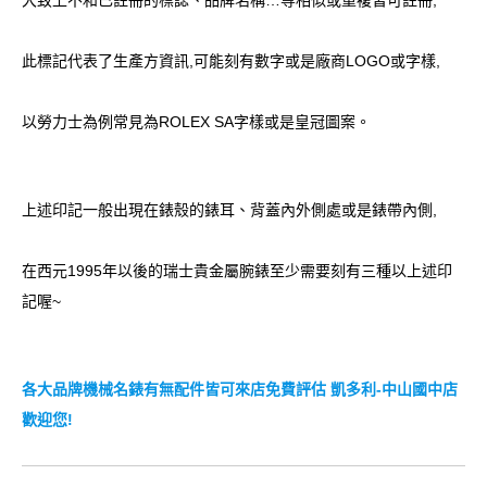
大致上不和已註冊的標誌、品牌名稱…等相似或重複皆可註冊,
此標記代表了生產方資訊,可能刻有數字或是廠商LOGO或字樣,
以勞力士為例常見為ROLEX SA字樣或是皇冠圖案。
上述印記一般出現在錶殼的錶耳、背蓋內外側處或是錶帶內側,
在西元1995年以後的瑞士貴金屬腕錶至少需要刻有三種以上述印
記喔~
各大品牌機械名錶有無配件皆可來店免費評估 凱多利-中山國中店
歡迎您!