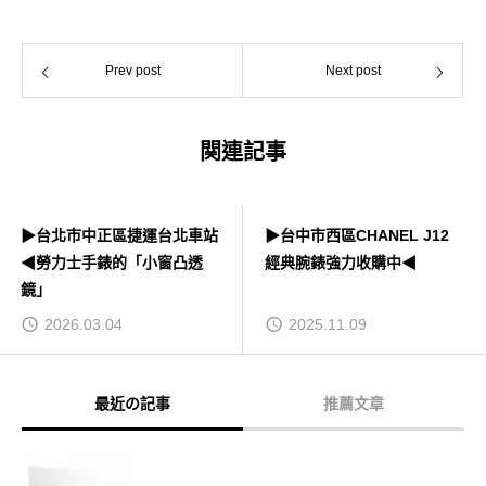
Prev post
Next post
関連記事
▶台北市中正區捷運台北車站
▶台中市西區CHANEL J12
◀勞力士手錶的「小窗凸透
經典腕錶強力收購中◀
鏡」
2026.03.04
2025.11.09
最近の記事
推薦文章