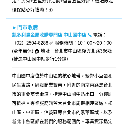
定！
另有⭐︎五星好評活動⭐︎留言五星好評，贈送限定
環保貼心好禮呦！🎁
►門市收購
凱多利貴金屬收購專門店 中山國中店
📞
電話：
（02）2504-8288 ✅ 服務時間：10：00～20：00
(全年無休) 🏠 地址：台北市中山區復興北路366號
(
捷運中山國中站步行1分鐘
）
中山國中店位於中山區的核心地帶，緊鄰小巨蛋和
民生東路，周邊商業繁榮，附近的南京東路是台北
市的重要商業街道，捷運中山國中站出口一分鐘即
可抵達。專業服務涵蓋大台北市周邊相連區域。松
山區、中正區、信義區等台北市的繁華區域，以及
新北市各區都在我們的
服務
範圍內
。
專業資深鑑定