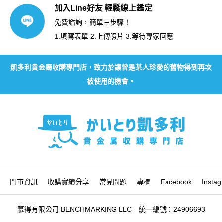
加入Line好友 輕鬆線上鑑定
免費諮詢，簡單三步驟！
1.填寫表單 2.上傳照片 3.等待專家回應
凱多利貴金屬收購專門店，致力於讓曾是某人珍愛的舊物得到再次
被使用的機會。
門市資訊
收購實績分享
常見問題
專欄
Facebook
Insta
慕得有限公司 BENCHMARKING LLC 統一編號：24906693