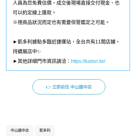
人員為您免費估價，成交後現場直接交付現金、也
可以約定線上匯款。
※視商品狀況而定也有需要保管鑑定之可能。
►凱多利據點多臨近捷運站，全台共有11間店鋪，
持續展店中✨
►其他詳細門市資訊請洽：
https://kaitori.tw/
👉 立即前往 中山國中店
Facebook
Instagram
中山國中店
凱多利