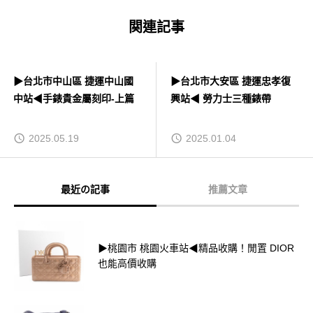
関連記事
▶台北市中山區 捷運中山國
▶台北市大安區 捷運忠孝復
中站◀手錶貴金屬刻印-上篇
興站◀ 勞力士三種錶帶
2025.05.19
2025.01.04
最近の記事
推薦文章
▶桃園市 桃園火車站◀精品收購！閒置 DIOR
也能高價收購