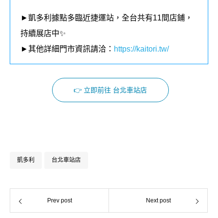
►凱多利據點多臨近捷運站，全台共有11間店鋪，
持續展店中✨
►其他詳細門市資訊請洽：
https://kaitori.tw/
👉 立即前往 台北車站店
Facebook
Instagram
凱多利
台北車站店
Prev post
Next post