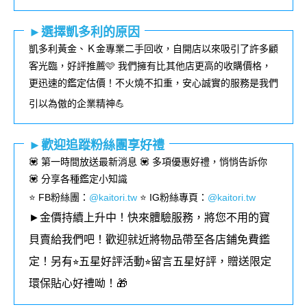
►選擇凱多利的原因
凱多利黃金、Ｋ金專業二手回收，自開店以來吸引了許多顧
客光臨，好評推薦🩷 我們擁有比其他店更高的收購價格，
更迅速的鑑定估價！不火燒不扣重，安心誠實的服務是我們
引以為傲的企業精神💪
►歡迎追蹤粉絲團享好禮
💟 第一時間放送最新消息 💟 多項優惠好禮，悄悄告訴你
💟 分享各種鑑定小知識
⭐️ FB粉絲團
：
@kaitori.tw
⭐️ IG粉絲專頁
：
@kaitori.tw
►金價持續上升中！快來體驗服務，將您不用的寶
貝賣給我們吧！歡迎就近將物品帶至各店鋪免費鑑
定！
另有⭐︎五星好評活動⭐︎留言五星好評，贈送限定
環保貼心好禮呦！🎁