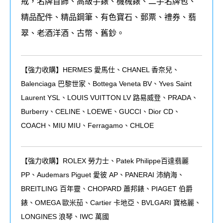
戒，名牌首飾、高級手錶、機械錶、二手名牌包、
精品配件、精品鋼筆、有色寶石、郵票、禮券、翡
翠、老酒洋酒、古幣、舊鈔。
【強力收購】HERMES 愛馬仕、CHANEL 香奈兒、
Balenciaga 巴黎世家、Bottega Veneta BV、Yves Saint
Laurent YSL、LOUIS VUITTON LV 路易威登、PRADA、
Burberry、CELINE、LOEWE、GUCCI、Dior CD、
COACH、MIU MIU、Ferragamo、CHLOE
【強力收購】ROLEX
勞力士、
Patek Philippe
百達翡麗
PP
、
Audemars Piguet
愛彼
AP
、
PANERAI
沛納海、
BREITLING
百年靈、
CHOPARD
蕭邦錶、
PIAGET
伯爵
錶、
OMEGA
歐米茄、
Cartier
卡地亞、
BVLGARI
寶格麗、
LONGINES
浪琴、
IWC
萬國