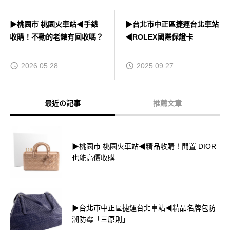
▶桃園市 桃園火車站◀手錶
▶台北市中正區捷運台北車站
收購！不動的老錶有回收嗎？
◀ROLEX國際保證卡
2026.05.28
2025.09.27
最近の記事
推薦文章
▶桃園市 桃園火車站◀精品收購！閒置 DIOR
也能高價收購
▶台北市中正區捷運台北車站◀精品名牌包防
潮防霉「三原則」