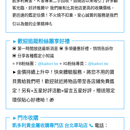
凱多利黃金、Ｋ金專業二手回收，自開店以來吸引了許多顧
客光臨，好評推薦🩷 我們擁有比其他店更高的收購價格，
更迅速的鑑定估價！不火燒不扣重，安心誠實的服務是我們
引以為傲的企業精神💪
►歡迎追蹤粉絲團享好禮
💟 第一時間放送最新消息 💟 多項優惠好禮，悄悄告訴你
💟 分享各種鑑定小知識
⭐️ FB粉絲團
：
@kaitori.tw
⭐️ IG粉絲專頁
：
@kaitori.tw
►金價持續上升中！快來體驗服務，將您不用的寶
貝賣給我們吧！歡迎就近將物品帶至各店鋪免費鑑
定！
另有⭐︎五星好評活動⭐︎留言五星好評，贈送限定
環保貼心好禮呦！🎁
►門市收購
凱多利貴金屬收購專門店 台北車站店
📞
電話：