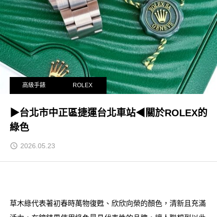
高級手錶
ROLEX
▶台北市中正區捷運台北車站◀關於ROLEX的
綠色
2026.05.23
草木綠代表著初春時萬物復甦、欣欣向榮的顏色，清新且充滿