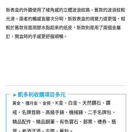
新表盒的外觀使用了棱角感的立體波浪紋路，舊款的波浪紋較
光滑，兩者的觸感皆層次分明，新款表盒的視覺力道更强，相
較於舊款背面用膠水黏起來的纸皮，新款則是用了兩個金屬
釘，開盒時的手感更舒服順暢。
►凱多利收購項目多元
、
、
、K金、白金、天然鑽石、鑽
黃金
彌月金
金條
戒，名牌首飾、高級手錶、機械錶、二手名牌包、
精品配件、精品鋼筆、有色寶石、郵票、禮券、翡
翠、老酒洋酒、古幣、舊鈔。