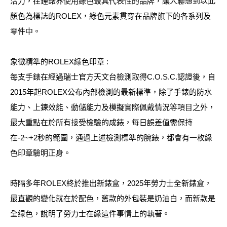
活力，在鐘錶界使用綠色最具代表性的品牌，讓人聯想到以此
顏色為標誌的ROLEX，綠色元素貫穿在品牌旗下的各系列及
零件中。
象徵精準的ROLEX綠色印章 :
每支手錶在經過瑞士官方天文台檢測取得C.O.S.C.認證後，自
2015年起ROLEX公布內部檢測的最新標準，除了手錶的防水
能力、上鍊效能、動儲能力及模擬實際佩戴情況等項目之外，
最大重點在於所有接受檢驗的成錶，每日誤差值需保持
在-2~+2秒的範圍，通過上述檢測標準的腕錶，都會有一枚綠
色印章驗明正身。
時隔多年ROLEX終於推出新錶盒，2025年勞力士全新錶盒，
最直觀的變化就在於配色，舊款的外包裝是奶油白，而新款是
全绿色，說明了勞力士在綠這件事情上的執著。