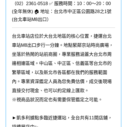
（02）2361-0518 ✅ 服務時間：10：00～20：00
(全年無休) 🏠 地址：台北市中正區公園路28之1號
(
台北車站M8出口
）
台北車站店位於大台北地區的核心位置，捷運台北
車站M8出口步行一分鐘。地點緊鄰京站時尚廣場，
坐落於熱鬧的站前商圈，專業服務涵蓋大台北市周
邊相連區域。中山區、中正區、信義區等台北市的
繁華區域，以及新北市各區都在我們的
服務
範圍
內
。
專業資深鑑定人員為您免費估價，成交後現場
直接交付現金、也可以約定線上匯款。
※視商品狀況而定也有需要保管鑑定之可能。
►凱多利據點多臨近捷運站，全台共有11間店鋪，
持續展店中✨