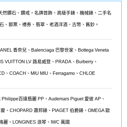
天然鑽石、鑽戒，名牌首飾、高級手錶、機械錶、二手名
石、郵票、禮券、翡翠、老酒洋酒、古幣、舊鈔。
 香奈兒、Balenciaga 巴黎世家、Bottega Veneta
LOUIS VUITTON LV 路易威登、PRADA、Burberry、
CD、COACH、MIU MIU、Ferragamo、CHLOE
 Philippe
百達翡麗
PP
、
Audemars Piguet
愛彼
AP
、
年靈、
CHOPARD
蕭邦錶、
PIAGET
伯爵錶、
OMEGA
歐
格麗、
LONGINES
浪琴、
IWC
萬國