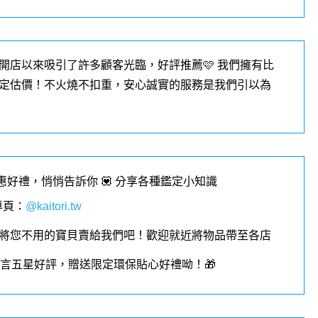
開店以來吸引了許多顧客光臨，好評推薦🩷 我們擁有比
定估價！不火燒不扣重，安心誠實的服務是我們引以為
優惠好禮，悄悄告訴你 💟 分享各種鑑定小知識
專頁
：
@kaitori.tw
將您不用的寶貝賣給我們吧！歡迎就近將物品帶至各店
︎留言五星好評，贈送限定環保貼心好禮呦！🎁