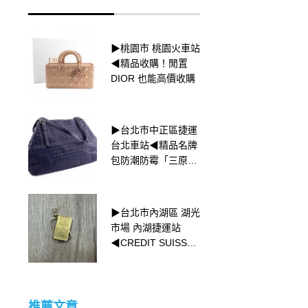
▶台北市大安區 捷運
▶桃園市 桃園火車站
忠孝復興站 OMEGA
◀精品收購！閒置
手錶收購◀ 史努比為
DIOR 也能高價收購
何會出現在超霸上？
▶台北市中正區捷運
▶台北市中正區捷運
台北車站◀精品名牌
台北車站◀蝴蝶造型
包防潮防霉「三原
黃金飾品收購
則」
▶台北市內湖區 湖光
▶台中市西區
市場 內湖捷運站
CARTIER TANK
◀CREDIT SUISSE
LOUIS 經典腕表收購
小金塊收購
◀
推薦文章