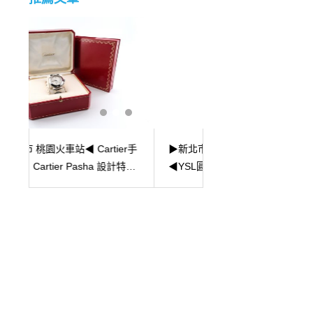
r手
▶新北市永和區 捷運頂溪站
▶新北市新莊區 捷運
特點
◀YSL圓餅包 Saint Laurent
收購萬寶龍Montblan
VINYLE精品包包收購