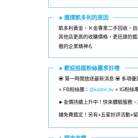
►選擇凱多利的原因
凱多利黃金、Ｋ金專業二手回收，自
其他店更高的收購價格，更迅速的鑑
傲的企業精神💪
►歡迎追蹤粉絲團享好禮
💟 第一時間放送最新消息 💟 多項
⭐️ FB粉絲團
：
@kaitori.tw
⭐️ IG粉絲
►金價持續上升中！快來體驗服務，
鋪免費鑑定！
另有⭐︎五星好評活動⭐