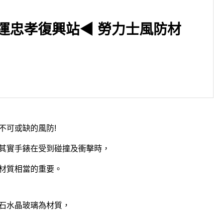
運忠孝復興站◀ 勞力士風防材
▶桃園市 桃園火車站◀ Cartie
錶收購！Cartier Pasha 設計
不可或缺的風防!
&名字由來?
其實手錶在受到碰撞及衝擊時，
材質相當的重要。
石水晶玻璃為材質，