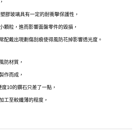
，
，塑膠玻璃具有一定的耐衝擊保護性，
小顆粒，進而影響面盤零件的毀損，
常配戴出現劃傷刮痕使得風防花掉影響透光度。
風防材質，
製作而成，
硬度10的鑽石只差了一點，
加工至較纖薄的程度，