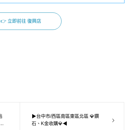
👉 立即前往 復興店
Facebook
Instagram
站
▶台中市/西區南區東區北區 💎鑽
包收
石、K金收購💎◀