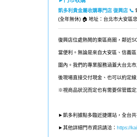
►門市收購
凱多利貴金屬收購專門店 復興店
📞
(全年無休) 🏠 地址：台北市大安區忠
復興店位處熱鬧的東區商圈，鄰近S
當便利。無論是來自大安區、信義區
圍內。我們的專業服務涵蓋大台北市
後現場直接交付現金、也可以約定線
※視商品狀況而定也有需要保管鑑定
►凱多利據點多臨近捷運站，全台共
►其他詳細門市資訊請洽：
https://kai