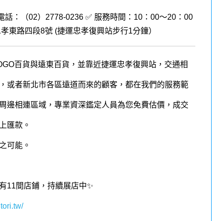
電話：（02）2778-0236 ✅ 服務時間：10：00～20：00
孝東路四段8號 (
捷運忠孝復興站步行1分鐘
）
OGO百貨與遠東百貨，並靠近捷運忠孝復興站，交通相
，或者新北市各區遠道而來的顧客，都在我們的
服務
範
周邊相連區域，
專業資深鑑定人員為您免費估價，成交
上匯款。
之可能。
有11
間店鋪，持續展店中✨
tori.tw/