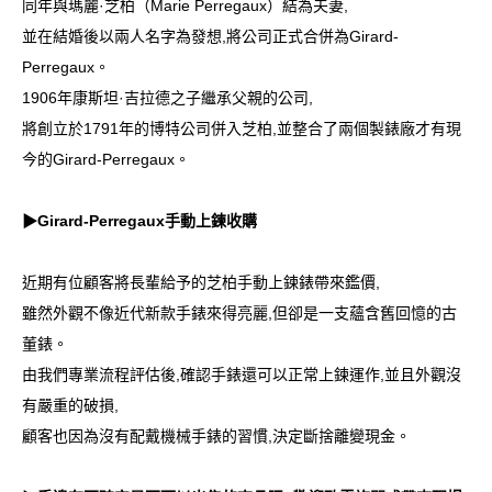
同年與瑪麗·芝柏（Marie Perregaux）結為夫妻,
並在結婚後以兩人名字為發想,將公司正式合併為Girard-
Perregaux。
1906年康斯坦·吉拉德之子繼承父親的公司,
將創立於1791年的博特公司併入芝柏,並整合了兩個製錶廠才有現
今的Girard-Perregaux。
▶Girard-Perregaux手動上鍊收購
近期有位顧客將長輩給予的芝柏手動上鍊錶帶來鑑價,
雖然外觀不像近代新款手錶來得亮麗,但卻是一支蘊含舊回憶的古
董錶。
由我們專業流程評估後,確認手錶還可以正常上鍊運作,並且外觀沒
有嚴重的破損,
顧客也因為沒有配戴機械手錶的習慣,決定斷捨離變現金。