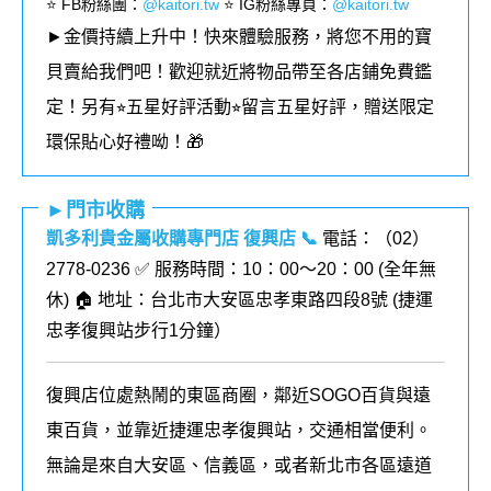
⭐️ FB粉絲團
：
@kaitori.tw
⭐️ IG粉絲專頁
：
@kaitori.tw
►金價持續上升中！快來體驗服務，將您不用的寶
貝賣給我們吧！歡迎就近將物品帶至各店鋪免費鑑
定！
另有⭐︎五星好評活動⭐︎留言五星好評，贈送限定
環保貼心好禮呦！🎁
►門市收購
凱多利貴金屬收購專門店 復興店
📞
電話：（02）
2778-0236 ✅ 服務時間：10：00～20：00 (全年無
休) 🏠 地址：台北市大安區忠孝東路四段8號 (
捷運
忠孝復興站步行1分鐘
）
復興店位處熱鬧的東區商圈，鄰近SOGO百貨與遠
東百貨，並靠近捷運忠孝復興站，交通相當便利。
無論是來自大安區、信義區，或者新北市各區遠道