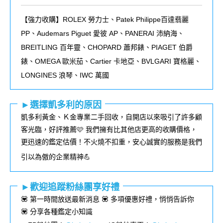
【強力收購】ROLEX
勞力士、
Patek Philippe
百達翡麗
PP
、
Audemars Piguet
愛彼
AP
、
PANERAI
沛納海、
BREITLING
百年靈、
CHOPARD
蕭邦錶、
PIAGET
伯爵
錶、
OMEGA
歐米茄、
Cartier
卡地亞、
BVLGARI
寶格麗、
LONGINES
浪琴、
IWC
萬國
►選擇凱多利的原因
凱多利黃金、Ｋ金專業二手回收，自開店以來吸引了許多顧
客光臨，好評推薦🩷 我們擁有比其他店更高的收購價格，
更迅速的鑑定估價！不火燒不扣重，安心誠實的服務是我們
引以為傲的企業精神💪
►歡迎追蹤粉絲團享好禮
💟 第一時間放送最新消息 💟 多項優惠好禮，悄悄告訴你
💟 分享各種鑑定小知識