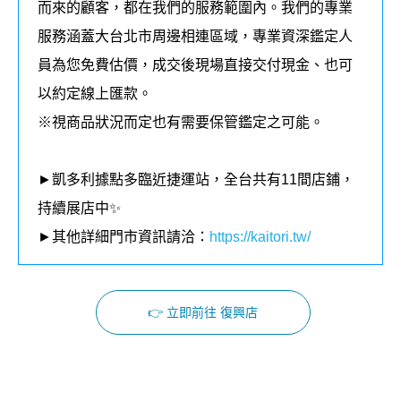
而來的顧客，都在我們的
服務
範圍內。我們的專業
服務涵蓋大台北市周邊相連區域，
專業資深鑑定人
員為您免費估價，成交後現場直接交付現金、也可
以約定線上匯款。
※視商品狀況而定也有需要保管鑑定之可能。
►凱多利據點多臨近捷運站，全台共有11
間店鋪，
持續展店中✨
►其他詳細門市資訊請洽：
https://kaitori.tw/
👉 立即前往 復興店
Facebook
Instagram