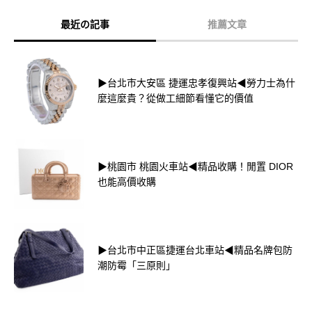
最近の記事
推薦文章
▶台北市大安區 捷運忠孝復興站◀勞力士為什
麼這麼貴？從做工細節看懂它的價值
▶桃園市 桃園火車站◀精品收購！閒置 DIOR
也能高價收購
▶台北市中正區捷運台北車站◀精品名牌包防
潮防霉「三原則」