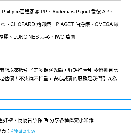
 Philippe
百達翡麗
PP
、
Audemars Piguet
愛彼
AP
、
年靈、
CHOPARD
蕭邦錶、
PIAGET
伯爵錶、
OMEGA
歐
格麗、
LONGINES
浪琴、
IWC
萬國
開店以來吸引了許多顧客光臨，好評推薦🩷 我們擁有比
定估價！不火燒不扣重，安心誠實的服務是我們引以為
優惠好禮，悄悄告訴你 💟 分享各種鑑定小知識
專頁
：
@kaitori.tw