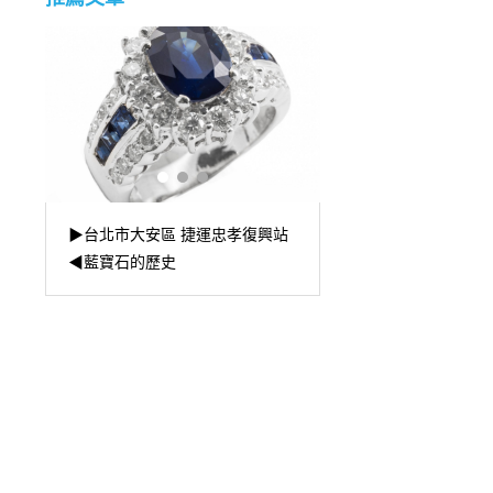
▶台北市大安區 捷運
站
▶新北市三重區 捷運菜寮站◀ 坐
◀精品珠寶強力收購中-
洋銀幣
LOVE 手鐲