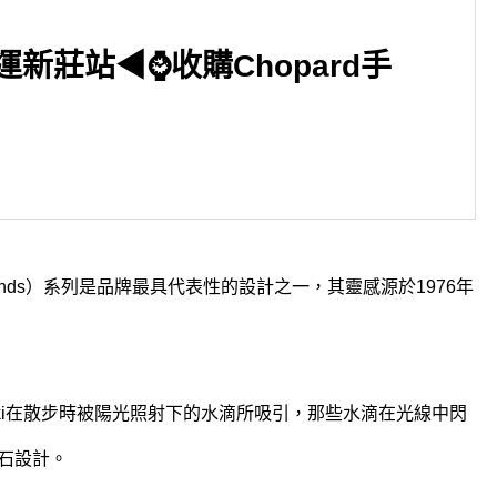
新莊站◀⌚收購Chopard手
▶台北市大安區 捷運忠孝復興
◀藍寶石的歷史
iamonds）系列是品牌最具代表性的設計之一，其靈感源於1976年
urowski在散步時被陽光照射下的水滴所吸引，那些水滴在光線中閃
石設計。