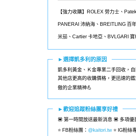
【強力收購】ROLEX
勞力士、
Patek
PANERAI
沛納海、
BREITLING
百
米茄、
Cartier
卡地亞、
BVLGARI
寶
►選擇凱多利的原因
凱多利黃金、Ｋ金專業二手回收，自
其他店更高的收購價格，更迅速的鑑
傲的企業精神💪
►歡迎追蹤粉絲團享好禮
💟 第一時間放送最新消息 💟 多項
⭐️ FB粉絲團
：
@kaitori.tw
⭐️ IG粉絲