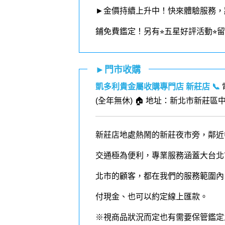
►金價持續上升中！快來體驗服務，
鋪免費鑑定！
另有⭐︎五星好評活動⭐
►門市收購
凱多利貴金屬收購專門店 新莊店
📞
(全年無休) 🏠 地址：新北市新莊區中正
新莊店地處熱鬧的新莊夜市旁，鄰近
交通極為便利，專業服務涵蓋大台北
北市的顧客，都在我們的
服務
範圍內
付現金、也可以約定線上匯款。
※視商品狀況而定也有需要保管鑑定