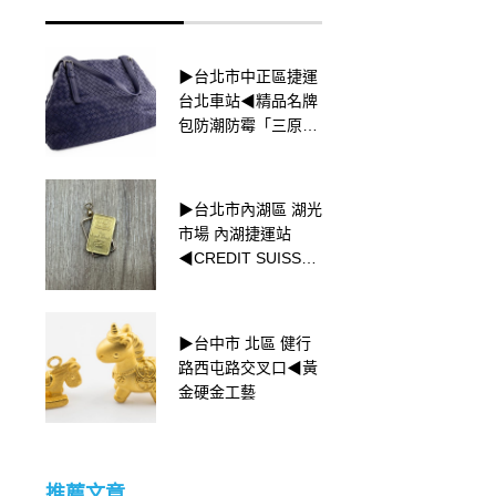
▶台北市中正區捷運
▶新北市永和K金回
台北車站◀精品名牌
收 頂溪捷運站 品牌
包防潮防霉「三原
珠寶高價回收 ◀寶格
則」
麗 BVLGARI B.zero
1戒指
▶台北市內湖區 湖光
▶台北市中正區捷運
市場 內湖捷運站
台北車站◀黃金變身
◀CREDIT SUISSE
術「分色電鍍」
小金塊收購
▶台中市 北區 健行
▶新北市新莊區 捷運
路西屯路交叉口◀黃
新莊站◀⌚收購
金硬金工藝
ROLEX手錶⌚
推薦文章