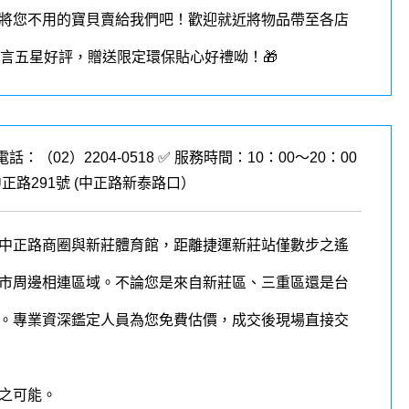
將您不用的寶貝賣給我們吧！歡迎就近將物品帶至各店
︎留言五星好評，贈送限定環保貼心好禮呦！🎁
電話：（02）
2204-0518
✅ 服務時間：10：00～20：00
路291號 (
中正路新泰路口
）
中正路商圈與新莊體育館，距離捷運新莊站僅數步之遙
市周邊相連區域。不論您是來自新莊區、三重區還是台
。
專業資深鑑定人員為您免費估價，成交後現場直接交
之可能。