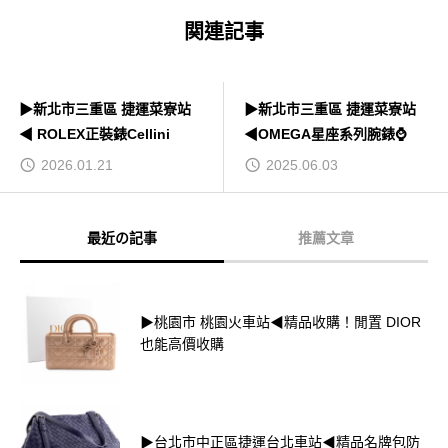
関連記事
▶新北市三重區 捷運菜寮站
▶新北市三重區 捷運菜寮站
◀ ROLEX正裝錶Cellini
◀OMEGA星座系列腕錶⌚
2026.01.21
2025.06.03
最近の記事
推薦文章
▶桃園市 桃園火車站◀精品收購！閒置 DIOR
也能高價收購
▶台北市中正區捷運台北車站◀精品名牌包防