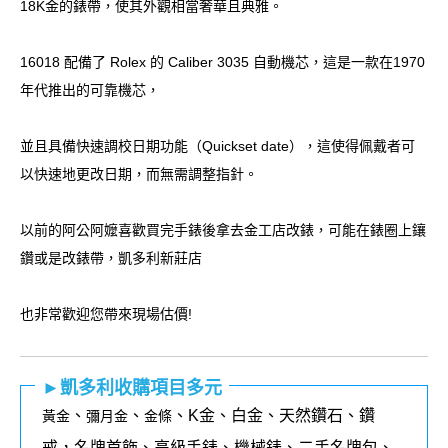
18K金的錶帶，使其外觀相當奢華且典雅。
16018 配備了 Rolex 的 Caliber 3035 自動機芯，這是一款在1970
年代推出的可靠機芯，
並且具備快速調校日期功能（Quickset date），這使得佩戴者可
以快速地更改日期，而無需調整指針。
以前的阿公阿嬤喜歡買完手錶後拿去金工店改錶，可能在錶圈上鑲
鑽或是改錶帶，凱多利新莊店
也非常歡迎您帶來現場估價!
►凱多利收購項目多元
、
、
、K金、白金、天然鑽石、鑽
黃金
彌月金
金條
戒，名牌首飾、高級手錶、機械錶、二手名牌包、