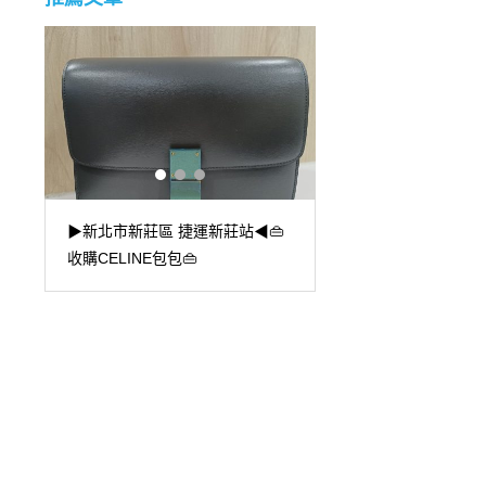
▶桃園市 桃園火車站

▶桃園市 桃園火車站◀手錶收
購！培育鑽崛起，鑽
購！勞力士港錶能回收嗎?
打！