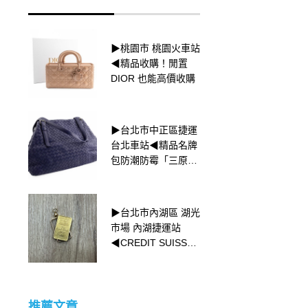
▶台北市中正區捷運
▶桃園市 桃園火車站
台北車站◀Cartier卡
◀精品收購！閒置
地亞Love系列為何經
DIOR 也能高價收購
典？
▶台北市中正區捷運
▶台中市/西區西屯區
台北車站◀精品名牌
南屯區南區 北區北屯
包防潮防霉「三原
區/無盒單精品K金飾
則」
品強力收購中◀
▶台北市內湖區 湖光
▶新北市三重區 捷運
市場 內湖捷運站
菜寮站◀ROLEX
◀CREDIT SUISSE
DATEJUST腕錶⌚
小金塊收購
推薦文章