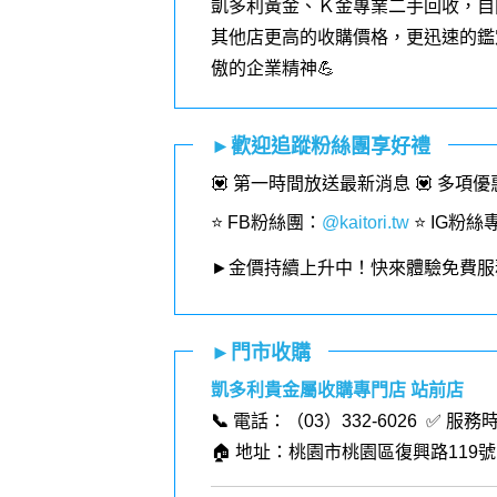
凱多利黃金、Ｋ金專業二手回收，自
其他店更高的收購價格，更迅速的鑑
傲的企業精神💪
►歡迎追蹤粉絲團享好禮
💟 第一時間放送最新消息 💟 多項
⭐️ FB粉絲團
：
@kaitori.tw
⭐️ IG粉絲
►金價持續上升中！快來體驗免費服
►門市收購
凱多利貴金屬收購專門店 站前店
📞
電話：（03）332-6026 ✅ 服務
🏠 地址：桃園市桃園區復興路119