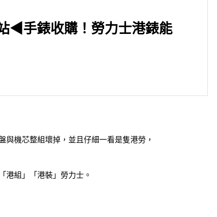
車站◀手錶收購！勞力士港錶能
▶新北市新莊區 捷運新莊站◀
收購CELINE包包👜
的面盤與機芯整組壞掉，並且仔細一看是隻港勞，
「港組」「港裝」勞力士。