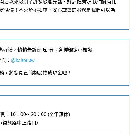
開店以來吸引了許多顧客光臨，好評推薦🩷 我們擁有比
定估價！不火燒不扣重，安心誠實的服務是我們引以為
優惠好禮，悄悄告訴你 💟 分享各種鑑定小知識
專頁
：
@kaitori.tw
務，將您閒置的物品換成現金吧！
時間：10：00～20：00 (全年無休)
號 (復興路中正路口）