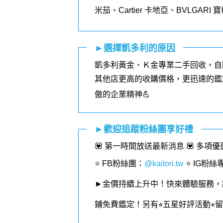
米茄、
Cartier
卡地亞、
BVLGARI
寶
►選擇凱多利的原因
凱多利黃金、Ｋ金專業二手回收，自
其他店更高的收購價格，更迅速的鑑
傲的企業精神💪
►歡迎追蹤粉絲團享好禮
💟 第一時間放送最新消息 💟 多項
⭐️ FB粉絲團
：
@kaitori.tw
⭐️ IG粉絲
►金價持續上升中！快來體驗服務，
鋪免費鑑定！
另有⭐︎五星好評活動⭐