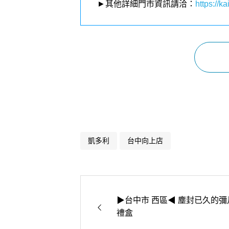
►其他詳細門市資訊請洽：
https://kai
凱多利
台中向上店
▶台中市 西區◀ 塵封已久的彌
禮盒