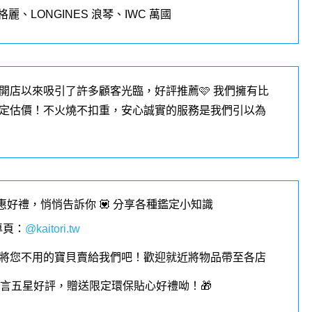
格麗、
LONGINES
浪琴、
IWC
萬國
開店以來吸引了許多顧客光臨，好評推薦🩷 我們擁有比
定估價！不火燒不扣重，安心誠實的服務是我們引以為
優惠好禮，悄悄告訴你 💟 分享各種鑑定小知識
專頁
：
@kaitori.tw
將您不用的寶貝賣給我們吧！歡迎就近將物品帶至各店
︎留言五星好評，贈送限定環保貼心好禮呦！🎁