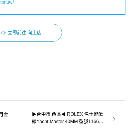
tori.tw/
👉 立即前往 向上店
Facebook
Instagram
▶台中市 西區◀ ROLEX 名士遊艇
月金
錶Yacht-Master 40MM 型號116655
附綠標、盒、保卡