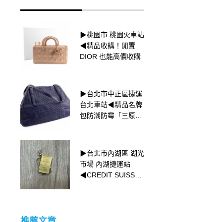
▶桃園市 桃園火車站
▶新北市永和區 捷運
◀精品收購！閒置
頂溪站◀ 三色金 K金
DIOR 也能高價收購
回收
▶台北市中正區捷運
▶台北市中正區捷運
台北車站◀精品名牌
台北車站◀ 溫暖微黃
包防潮防霉「三原
的K、L、M級鑽石
則」
▶台北市內湖區 湖光
▶台北市中山區 捷運
市場 內湖捷運站
中山國中站◀✨【別
◀CREDIT SUISSE
把寶物當廢鐵！讓舊
小金塊收購
藏換現金】✨
推薦文章