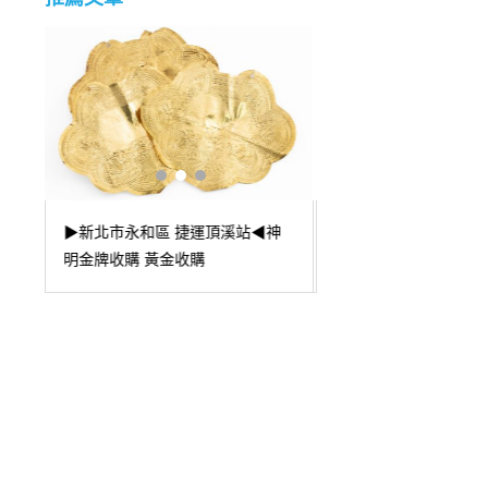
▶台北市大安區 捷運忠孝復興站
神
▶台北市中山區 捷運
珠寶貴金屬收購◀ 💡藍寶石小教
◀澳洲袋鼠金幣收購
室