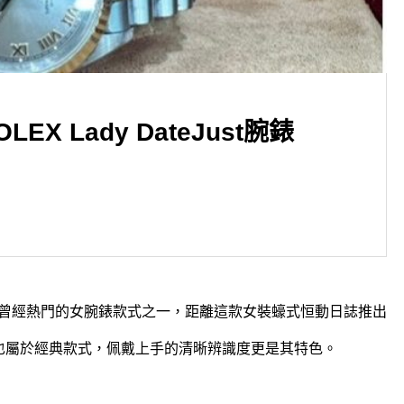
EX Lady DateJust腕錶
▶新北市永和區 捷運頂溪站◀
明金牌收購 黃金收購
曾經熱門的女腕錶款式之一，距離這款女裝蠔式恒動日誌推出
中也屬於經典款式，佩戴上手的清晰辨識度更是其特色。