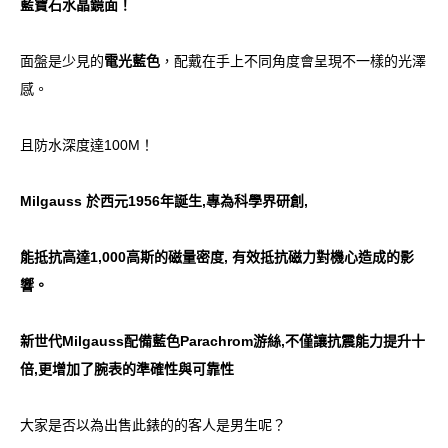
藍寶石水晶鏡面！
面盤是少見的
電光藍色
，配戴在手上不同角度會呈現不一樣的光澤
感。
且防水深度達100M！
Milgauss 於西元1956年誕生,專為科學界研創,
能抵抗高達1,000高斯的磁量密度, 有效抵抗磁力對機心造成的影
響。
新世代Milgauss配備藍色Parachrom游絲,不僅讓抗震能力提升十
倍,更增加了腕表的準確性與可靠性
大家是否以為出售此錶的的客人是男生呢？