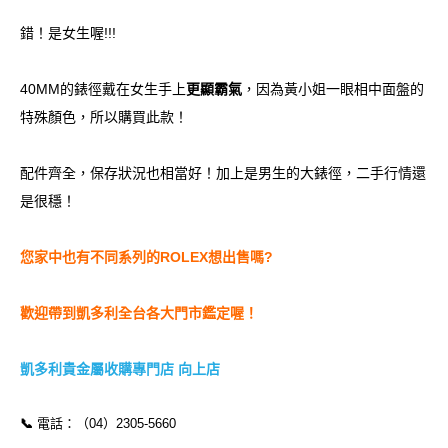
錯！是女生喔!!!
40MM的錶徑戴在女生手上
更顯霸氣
，因為黃小姐一眼相中面盤的
特殊顏色，所以購買此款！
配件齊全，保存狀況也相當好！加上是男生的大錶徑，二手行情還
是很穩！
您家中也有不同系列的ROLEX想出售嗎?
歡迎帶到凱多利全台各大門市鑑定喔！
凱多利貴金屬收購專門店 向上店
📞
電話：（04）2305-5660