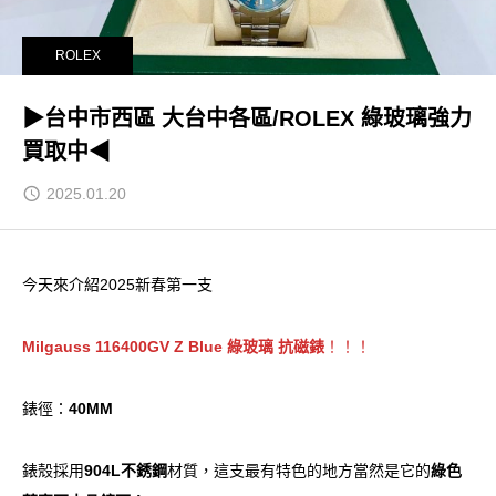
ROLEX
▶台中市西區 大台中各區/ROLEX 綠玻璃強力
買取中◀
2025.01.20
今天來介紹2025新春第一支
Milgauss 116400GV Z Blue 綠玻璃 抗磁錶
！！！
錶徑：
40MM
錶殼採用
904L不銹鋼
材質，這支最有特色的地方當然是它的
綠色