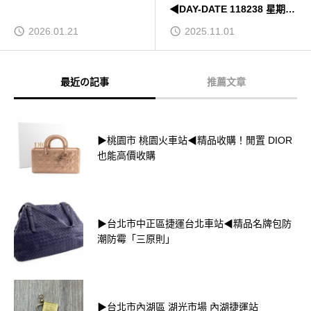
◀DAY-DATE 118238 星期日
曆型 18K黃金 紅蟳男錶(後鑲
2026.01.21
2025.11.01
鑽圈)
最近の記事
推薦文章
▶桃園市 桃園火車站◀精品收購！閒置 DIOR
也能高價收購
▶台北市中正區捷運台北車站◀精品名牌包防
潮防霉「三原則」
▶台北市內湖區 湖光市場 內湖捷運站