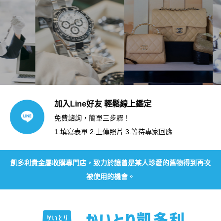
加入Line好友 輕鬆線上鑑定
免費諮詢，簡單三步驟！
1.填寫表單 2.上傳照片 3.等待專家回應
凱多利貴金屬收購專門店，致力於讓曾是某人珍愛的舊物得到再次
被使用的機會。