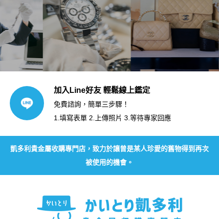
加入Line好友 輕鬆線上鑑定
免費諮詢，簡單三步驟！
1.填寫表單 2.上傳照片 3.等待專家回應
凱多利貴金屬收購專門店，致力於讓曾是某人珍愛的舊物得到再次
被使用的機會。