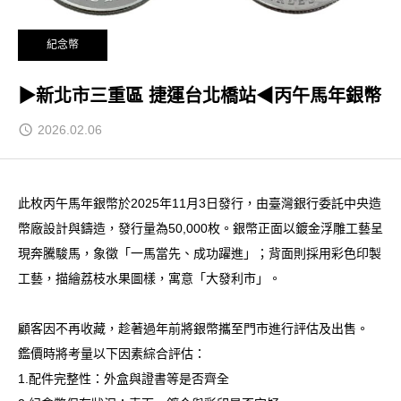
紀念幣
▶新北市三重區 捷運台北橋站◀丙午馬年銀幣
2026.02.06
此枚丙午馬年銀幣於2025年11月3日發行，由臺灣銀行委託中央造
幣廠設計與鑄造，發行量為50,000枚。銀幣正面以鍍金浮雕工藝呈
現奔騰駿馬，象徵「一馬當先、成功躍進」；背面則採用彩色印製
工藝，描繪荔枝水果圖樣，寓意「大發利市」。
顧客因不再收藏，趁著過年前將銀幣攜至門市進行評估及出售。
鑑價時將考量以下因素綜合評估：
1.配件完整性：外盒與證書等是否齊全