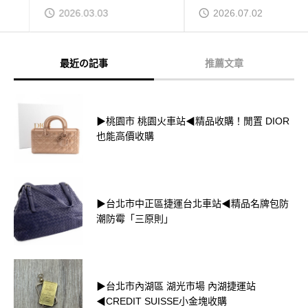
2026.03.03
2026.07.02
最近の記事
推薦文章
▶桃園市 桃園火車站◀精品收購！閒置 DIOR
也能高價收購
▶台北市中正區捷運台北車站◀精品名牌包防
潮防霉「三原則」
▶台北市內湖區 湖光市場 內湖捷運站
◀CREDIT SUISSE小金塊收購