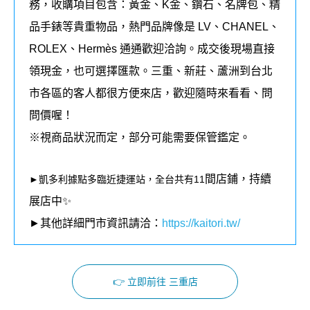
務，收購項目包含：黃金、K金、鑽石、名牌包、精
品手錶等貴重物品，熱門品牌像是 LV、CHANEL、
ROLEX、Hermès 通通歡迎洽詢。成交後現場直接
領現金，也可選擇匯款。三重、新莊、蘆洲到台北
市各區的客人都很方便來店，歡迎隨時來看看、問
問價喔！
※視商品狀況而定，部分可能需要保管鑑定。
間店鋪，持續
►凱多利據點多臨近捷運站，全台共有11
展店中✨
►其他詳細門市資訊請洽：
https://kaitori.tw/
👉 立即前往 三重店