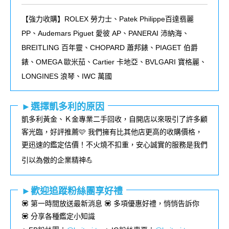
【強力收購】ROLEX
勞力士、
Patek Philippe
百達翡麗
PP
、
Audemars Piguet
愛彼
AP
、
PANERAI
沛納海、
BREITLING
百年靈、
CHOPARD
蕭邦錶、
PIAGET
伯爵
錶、
OMEGA
歐米茄、
Cartier
卡地亞、
BVLGARI
寶格麗、
LONGINES
浪琴、
IWC
萬國
►選擇凱多利的原因
凱多利黃金、Ｋ金專業二手回收，自開店以來吸引了許多顧
客光臨，好評推薦🩷 我們擁有比其他店更高的收購價格，
更迅速的鑑定估價！不火燒不扣重，安心誠實的服務是我們
引以為傲的企業精神💪
►歡迎追蹤粉絲團享好禮
💟 第一時間放送最新消息 💟 多項優惠好禮，悄悄告訴你
💟 分享各種鑑定小知識