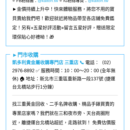
⭐️ FB粉絲團
：
@kaitori.tw
⭐️ IG粉絲專頁
：
@kaitori.tw
►金價持續上升中！快來體驗服務，將您不用的寶
貝賣給我們吧！歡迎就近將物品帶至各店鋪免費鑑
定！
另有⭐︎五星好評活動⭐︎留言五星好評，贈送限定
環保貼心好禮呦！🎁
►門市收購
凱多利貴金屬收購專門店 三重店
📞
電話：（02）
2976-8892 ✅ 服務時間：10：00～20：00 (全年無
休) 🏠 地址：新北市三重區重新路一段137號 (
捷運
台北橋站步行1分鐘
）
找三重黃金回收、二手名牌收購、精品手錶買賣的
專業店家嗎？我們就在三和夜市旁、天台商圈附
近，離捷運台北橋站超近，走路就到！ 免費估價服