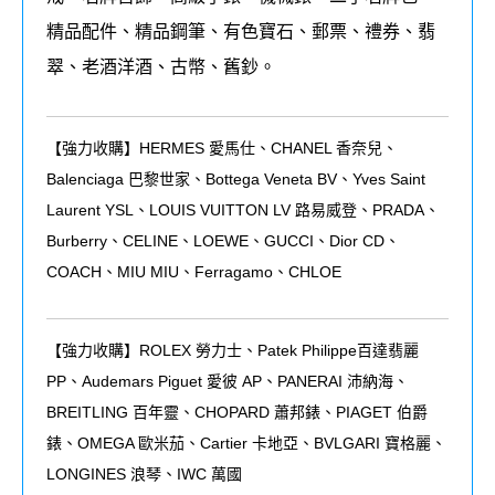
精品配件、精品鋼筆、有色寶石、郵票、禮券、翡
翠、老酒洋酒、古幣、舊鈔。
【強力收購】HERMES 愛馬仕、CHANEL 香奈兒、
Balenciaga 巴黎世家、Bottega Veneta BV、Yves Saint
Laurent YSL、LOUIS VUITTON LV 路易威登、PRADA、
Burberry、CELINE、LOEWE、GUCCI、Dior CD、
COACH、MIU MIU、Ferragamo、CHLOE
【強力收購】ROLEX
勞力士、
Patek Philippe
百達翡麗
PP
、
Audemars Piguet
愛彼
AP
、
PANERAI
沛納海、
BREITLING
百年靈、
CHOPARD
蕭邦錶、
PIAGET
伯爵
錶、
OMEGA
歐米茄、
Cartier
卡地亞、
BVLGARI
寶格麗、
LONGINES
浪琴、
IWC
萬國