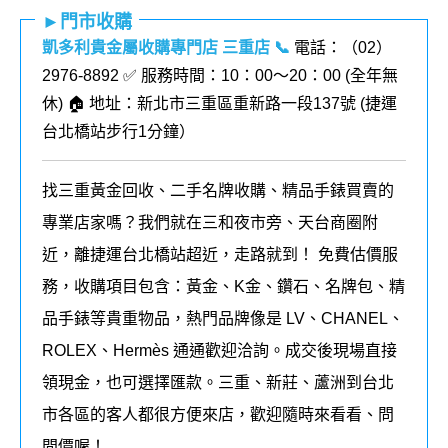
►門市收購
凱多利貴金屬收購專門店 三重店
📞
電話：（02）
2976-8892 ✅ 服務時間：10：00～20：00 (全年無
休) 🏠 地址：新北市三重區重新路一段137號 (
捷運
台北橋站步行1分鐘
）
找三重黃金回收、二手名牌收購、精品手錶買賣的
專業店家嗎？我們就在三和夜市旁、天台商圈附
近，離捷運台北橋站超近，走路就到！ 免費估價服
務，收購項目包含：黃金、K金、鑽石、名牌包、精
品手錶等貴重物品，熱門品牌像是 LV、CHANEL、
ROLEX、Hermès 通通歡迎洽詢。成交後現場直接
領現金，也可選擇匯款。三重、新莊、蘆洲到台北
市各區的客人都很方便來店，歡迎隨時來看看、問
問價喔！