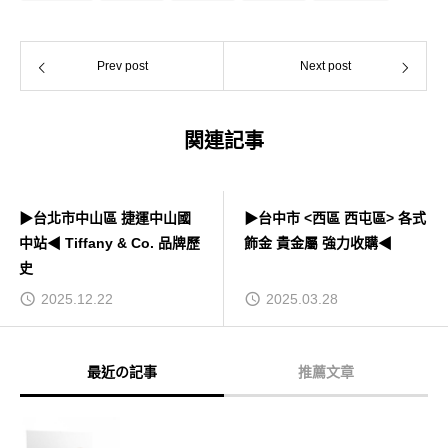
Prev post
Next post
関連記事
▶台北市中山區 捷運中山國
▶台中市 <西區 西屯區> 各式
中站◀ Tiffany & Co. 品牌歷
飾金 貴金屬 強力收購◀
史
2025.12.22
2025.03.28
最近の記事
推薦文章