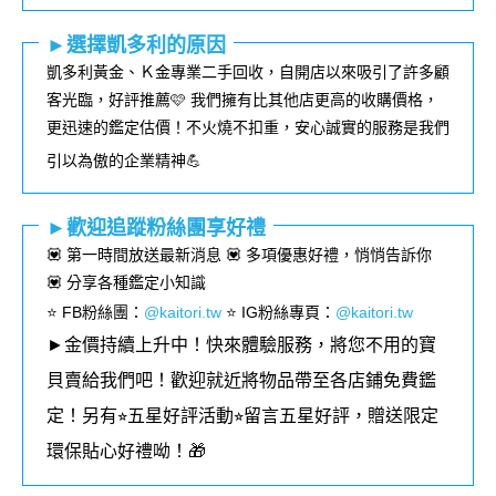
►選擇凱多利的原因
凱多利黃金、Ｋ金專業二手回收，自開店以來吸引了許多顧
客光臨，好評推薦🩷 我們擁有比其他店更高的收購價格，
更迅速的鑑定估價！不火燒不扣重，安心誠實的服務是我們
引以為傲的企業精神💪
►歡迎追蹤粉絲團享好禮
💟 第一時間放送最新消息 💟 多項優惠好禮，悄悄告訴你
💟 分享各種鑑定小知識
⭐️ FB粉絲團
：
@kaitori.tw
⭐️ IG粉絲專頁
：
@kaitori.tw
►金價持續上升中！快來體驗服務，將您不用的寶
貝賣給我們吧！歡迎就近將物品帶至各店鋪免費鑑
定！
另有⭐︎五星好評活動⭐︎留言五星好評，贈送限定
環保貼心好禮呦！🎁