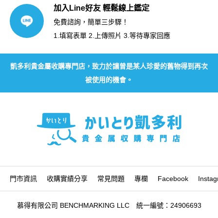
加入Line好友 輕鬆線上鑑定
免費諮詢，簡單三步驟！
1.填寫表單 2.上傳照片 3.等待專家回應
凱多利貴金屬收購專門店，致力於讓曾是某人珍愛的舊物得到再次
被使用的機會。
門市資訊
收購實績分享
常見問題
專欄
Facebook
Insta
慕得有限公司 BENCHMARKING LLC 統一編號：24906693