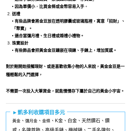
•
因為單價小
，
比買金條或金幣容易入手
。
送禮
•
有些品牌會將金豆放在透明膠囊或玻璃瓶裡，寓意「招財」、
「聚寶」。
•
適合當彌月禮、生日禮或婚禮小禮物。
珠寶設計
•
有些飾品會把黃金金豆鑲嵌在項鍊、手鍊上，增加質感。
對於剛開始接觸理財、或是喜歡收集小物的人來說，黃金金豆是一
種輕鬆的入門選擇，
不需要一次投入大筆資金，就能慢慢存下屬於自己的黃金小宇宙。
►凱多利收購項目多元
、
、
、K金、白金、天然鑽石、鑽
黃金
彌月金
金條
戒，名牌首飾、高級手錶、機械錶、二手名牌包、