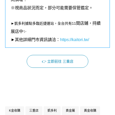
※視商品狀況而定，部分可能需要保管鑑定。
間店鋪，持續
►凱多利據點多臨近捷運站，全台共有11
展店中✨
►其他詳細門市資訊請洽：
https://kaitori.tw/
👉 立即前往 三重店
Facebook
Instagram
K金收購
三重店
凱多利
貴金屬
黃金收購