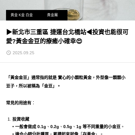
黃金 K金 白金
貴金屬
▶新北市三重區 捷運台北橋站◀投資也能很可
愛?黃金金豆的療癒小確幸😍
2025.09.25
「黃金金豆」通常指的就是 實心的小顆粒黃金，外型像一顆顆小
豆子，所以被稱為「金豆」。
常見的用途有
：
投資收藏
•
一般會做成 0.1g
、
0.2g
、
0.5g
、
1g 等不同重量的小金豆
。
•
適合小額分批購買
，
累積起來就像
「
存黃金
」。