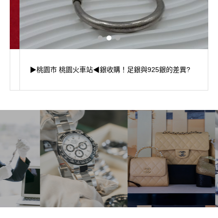
▶桃園市 桃園火車站◀銀收購！足銀與925銀的差異?