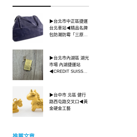
▶台北市中正區捷運
▶台北市中山區 捷運
台北車站◀精品名牌
中山國中站
包防潮防霉「三原
◀BAUME &
則」
MERCIER 名士錶收
購
▶台北市內湖區 湖光
▶新北市永和區 捷運
市場 內湖捷運站
頂溪站◀ Coco
◀CREDIT SUISSE
Chanel側面畫像
小金塊收購
▶台北市大安區 捷運
▶台中市 北區 健行
忠孝復興站◀
路西屯路交叉口◀黃
ROLEX Day-Date介
金硬金工藝
紹
推薦文章