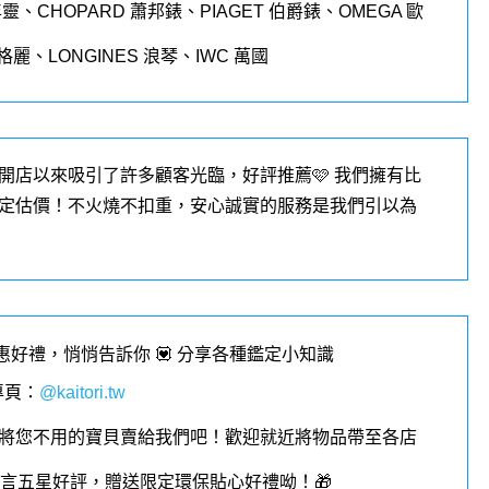
年靈、
CHOPARD
蕭邦錶、
PIAGET
伯爵錶、
OMEGA
歐
格麗、
LONGINES
浪琴、
IWC
萬國
開店以來吸引了許多顧客光臨，好評推薦🩷 我們擁有比
定估價！不火燒不扣重，安心誠實的服務是我們引以為
優惠好禮，悄悄告訴你 💟 分享各種鑑定小知識
專頁
：
@kaitori.tw
將您不用的寶貝賣給我們吧！歡迎就近將物品帶至各店
︎留言五星好評，贈送限定環保貼心好禮呦！🎁