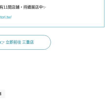
有11
間店鋪，持續展店中✨
tori.tw/
👉 立即前往 三重店
Facebook
Instagram
屬