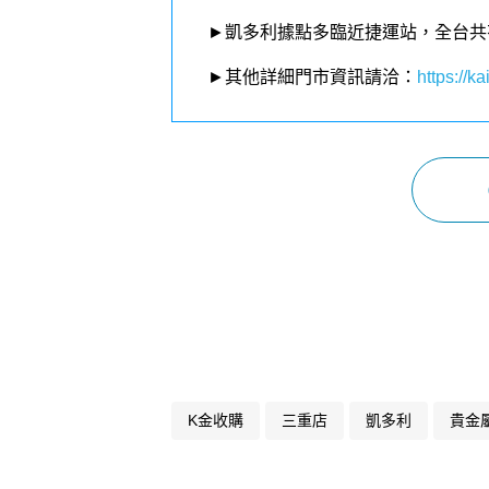
►凱多利據點多臨近捷運站，全台共
►其他詳細門市資訊請洽：
https://kai
K金收購
三重店
凱多利
貴金