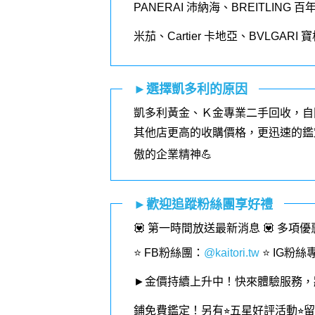
PANERAI
沛納海、
BREITLING
百
米茄、
Cartier
卡地亞、
BVLGARI
寶
►選擇凱多利的原因
凱多利黃金、Ｋ金專業二手回收，自
其他店更高的收購價格，更迅速的鑑
傲的企業精神💪
►歡迎追蹤粉絲團享好禮
💟 第一時間放送最新消息 💟 多項
⭐️ FB粉絲團
：
@kaitori.tw
⭐️ IG粉絲
►金價持續上升中！快來體驗服務，
鋪免費鑑定！
另有⭐︎五星好評活動⭐