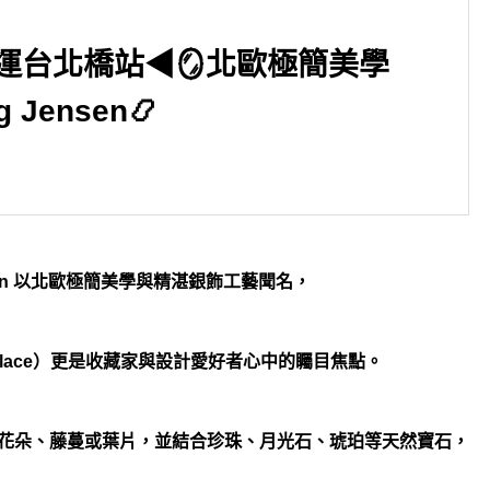
運台北橋站◀🪞北歐極簡美學
Jensen📿
▶新北市永和區 捷運頂溪站
◀CHANEL香奈兒 J12收購 
ensen 以北歐極簡美學與精湛銀飾工藝聞名，
手錶回收
cklace）更是收藏家與設計愛好者心中的矚目焦點。
花朵、藤蔓或葉片，並結合珍珠、月光石、琥珀等天然寶石，