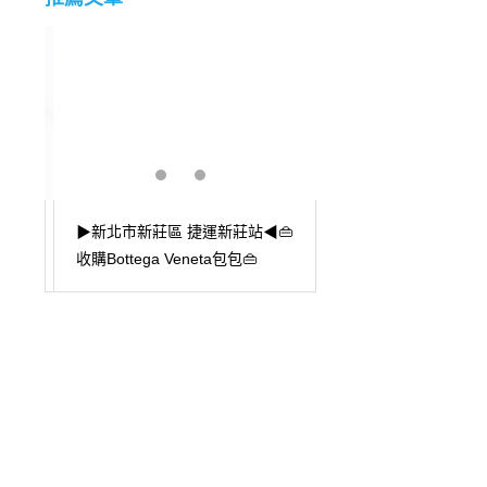
▶新北市新莊區 捷運新莊站◀👜
▶台中市/西區/中古包
精品
收購Bottega Veneta包包👜
➤CHANEL 迷你圓餅