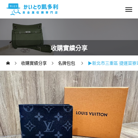
收購實績分享
收購實績分享
名牌包包
▶新北市三重區 捷運菜寮站◀Lo