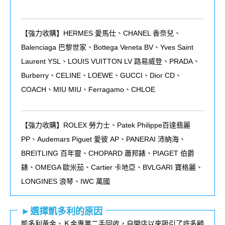
【強力收購】HERMES 愛馬仕、CHANEL 香奈兒、
Balenciaga 巴黎世家、Bottega Veneta BV、Yves Saint
Laurent YSL、LOUIS VUITTON LV 路易威登、PRADA、
Burberry、CELINE、LOEWE、GUCCI、Dior CD、
COACH、MIU MIU、Ferragamo、CHLOE
【強力收購】ROLEX
勞力士、
Patek Philippe
百達翡麗
PP
、
Audemars Piguet
愛彼
AP
、
PANERAI
沛納海、
BREITLING
百年靈、
CHOPARD
蕭邦錶、
PIAGET
伯爵
錶、
OMEGA
歐米茄、
Cartier
卡地亞、
BVLGARI
寶格麗、
LONGINES
浪琴、
IWC
萬國
►選擇凱多利的原因
凱多利黃金、Ｋ金專業二手回收，自開店以來吸引了許多顧