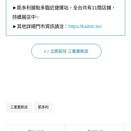
►凱多利據點多臨近捷運站，全台共有11
間店鋪，
持續展店中✨
►其他詳細門市資訊請洽：
https://kaitori.tw/
👉 立即前往 三重重新店
Facebook
Instagram
三重重新店
凱多利