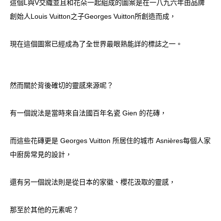
這個L與V交織並且和花朵一起組成的圖案是在一八九六年由品牌
創始人Louis Vuitton之子Georges Vuitton所創造而成，
現在這個圖案已經成為了全世界最眼熟能詳的標誌之一。
然而關於背後確切的靈感來源呢？
有一個說法是當時來自法國百年名瓷 Gien 的花磚，
而這些花磚更是 Georges Vuitton 所居住的城市 Asnières每個人家
中廚房常見的設計，
還有另一個說法則是從日本的家徽、櫻花汲取的靈感，
那至於其他的元素呢？