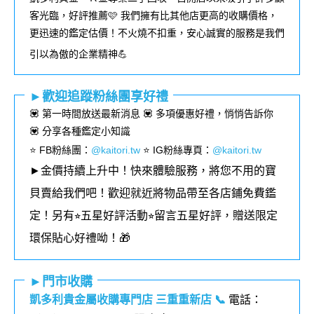
客光臨，好評推薦🩷 我們擁有比其他店更高的收購價格，
更迅速的鑑定估價！不火燒不扣重，安心誠實的服務是我們
引以為傲的企業精神💪
►歡迎追蹤粉絲團享好禮
💟 第一時間放送最新消息 💟 多項優惠好禮，悄悄告訴你
💟 分享各種鑑定小知識
⭐️ FB粉絲團
：
@kaitori.tw
⭐️ IG粉絲專頁
：
@kaitori.tw
►金價持續上升中！快來體驗服務，將您不用的寶
貝賣給我們吧！歡迎就近將物品帶至各店鋪免費鑑
定！
另有⭐︎五星好評活動⭐︎留言五星好評，贈送限定
環保貼心好禮呦！🎁
►門市收購
凱多利貴金屬收購專門店 三重重新店
📞
電話：