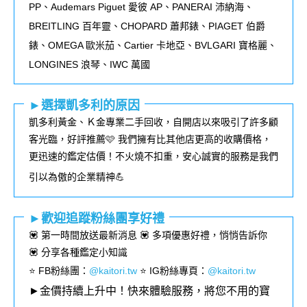
PP
、
Audemars Piguet
愛彼
AP
、
PANERAI
沛納海、
BREITLING
百年靈、
CHOPARD
蕭邦錶、
PIAGET
伯爵
錶、
OMEGA
歐米茄、
Cartier
卡地亞、
BVLGARI
寶格麗、
LONGINES
浪琴、
IWC
萬國
►選擇凱多利的原因
凱多利黃金、Ｋ金專業二手回收，自開店以來吸引了許多顧
客光臨，好評推薦🩷 我們擁有比其他店更高的收購價格，
更迅速的鑑定估價！不火燒不扣重，安心誠實的服務是我們
引以為傲的企業精神💪
►歡迎追蹤粉絲團享好禮
💟 第一時間放送最新消息 💟 多項優惠好禮，悄悄告訴你
💟 分享各種鑑定小知識
⭐️ FB粉絲團
：
@kaitori.tw
⭐️ IG粉絲專頁
：
@kaitori.tw
►金價持續上升中！快來體驗服務，將您不用的寶