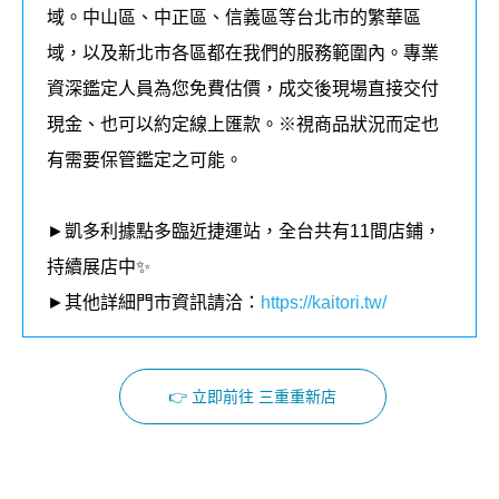
域。中山區、中正區、信義區等台北市的繁華區
域，以及新北市各區都在我們的
服務
範圍內
。
專業
資深鑑定人員為您免費估價，成交後現場直接交付
現金、也可以約定線上匯款。
※視商品狀況而定也
有需要保管鑑定之可能。
►凱多利據點多臨近捷運站，全台共有11
間店鋪，
持續展店中✨
►其他詳細門市資訊請洽：
https://kaitori.tw/
👉 立即前往 三重重新店
Facebook
Instagram