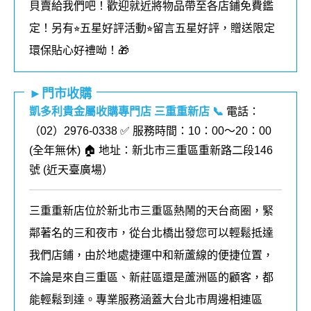
貝賣給我們吧！歡迎就近將物品帶至各店鋪免費鑑
定！
另有⭐︎五星好評活動⭐︎留言五星好評，贈送限定
環保貼心好禮呦！🎁
►門市收購
凱多利貴金屬收購專門店 三重重新店
📞
電話：
（02）2976-0338 ✅ 服務時間：10：00～20：00
(全年無休) 🏠 地址：新北市三重區重新路二段146
號 (
近天臺廣場
）
三重重新店位於新北市三重區熱鬧的天台商圈，緊
鄰著名的三和夜市，從台北橋出發您可以輕鬆抵達
我們店鋪，由於地處捷運中和新蘆線的便捷位置，
不論是來自三重區、新莊區還是蘆洲區的顧客，都
能輕鬆到達。專業服務涵蓋大台北市周邊相連區