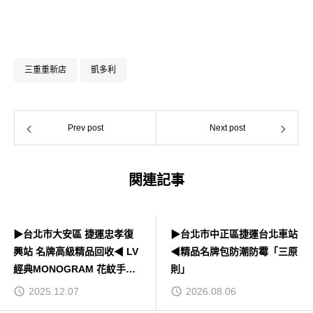
三重重新店
凱多利
Prev post
Next post
関連記事
▶台北市大安區 捷運忠孝復
▶台北市中正區捷運台北車站
興站 名牌高級精品回收◀ LV
◀精品名牌包防潮防霉「三原
經典MONOGRAM 花紋手提
則」
化妝箱包
2025.12.07
2026.08.06