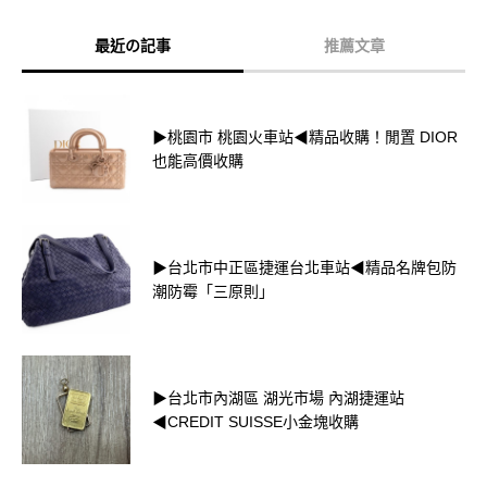
最近の記事
推薦文章
▶桃園市 桃園火車站◀精品收購！閒置 DIOR
也能高價收購
▶台北市中正區捷運台北車站◀精品名牌包防
潮防霉「三原則」
▶台北市內湖區 湖光市場 內湖捷運站
◀CREDIT SUISSE小金塊收購