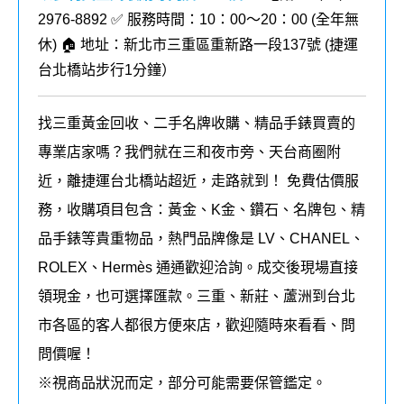
2976-8892 ✅ 服務時間：10：00～20：00 (全年無
休) 🏠 地址：新北市三重區重新路一段137號 (
捷運
台北橋站步行1分鐘
）
找三重黃金回收、二手名牌收購、精品手錶買賣的
專業店家嗎？我們就在三和夜市旁、天台商圈附
近，離捷運台北橋站超近，走路就到！ 免費估價服
務，收購項目包含：黃金、K金、鑽石、名牌包、精
品手錶等貴重物品，熱門品牌像是 LV、CHANEL、
ROLEX、Hermès 通通歡迎洽詢。成交後現場直接
領現金，也可選擇匯款。三重、新莊、蘆洲到台北
市各區的客人都很方便來店，歡迎隨時來看看、問
問價喔！
※視商品狀況而定，部分可能需要保管鑑定。