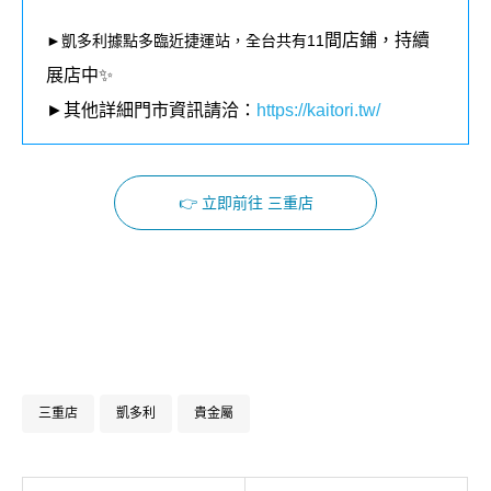
間店鋪，持續
►凱多利據點多臨近捷運站，全台共有11
展店中✨
►其他詳細門市資訊請洽：
https://kaitori.tw/
👉 立即前往 三重店
Facebook
Instagram
三重店
凱多利
貴金屬