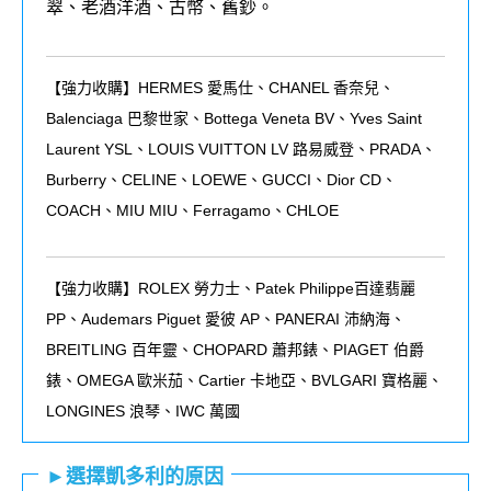
翠、老酒洋酒、古幣、舊鈔。
【強力收購】HERMES 愛馬仕、CHANEL 香奈兒、
Balenciaga 巴黎世家、Bottega Veneta BV、Yves Saint
Laurent YSL、LOUIS VUITTON LV 路易威登、PRADA、
Burberry、CELINE、LOEWE、GUCCI、Dior CD、
COACH、MIU MIU、Ferragamo、CHLOE
【強力收購】ROLEX
勞力士、
Patek Philippe
百達翡麗
PP
、
Audemars Piguet
愛彼
AP
、
PANERAI
沛納海、
BREITLING
百年靈、
CHOPARD
蕭邦錶、
PIAGET
伯爵
錶、
OMEGA
歐米茄、
Cartier
卡地亞、
BVLGARI
寶格麗、
LONGINES
浪琴、
IWC
萬國
►選擇凱多利的原因