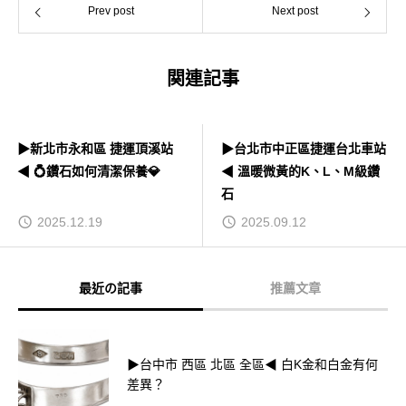
Prev post
Next post
関連記事
▶新北市永和區 捷運頂溪站
▶台北市中正區捷運台北車站
◀ 💍鑽石如何清潔保養💎
◀ 溫暖微黃的K、L、M級鑽
石
2025.12.19
2025.09.12
最近の記事
推薦文章
▶台中市 西區 北區 全區◀ 白K金和白金有何
差異？