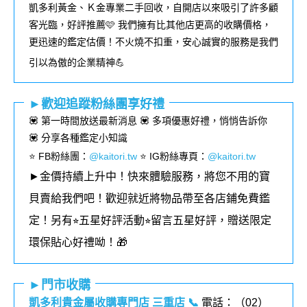
凱多利黃金、Ｋ金專業二手回收，自開店以來吸引了許多顧
客光臨，好評推薦🩷 我們擁有比其他店更高的收購價格，
更迅速的鑑定估價！不火燒不扣重，安心誠實的服務是我們
引以為傲的企業精神💪
►歡迎追蹤粉絲團享好禮
💟 第一時間放送最新消息 💟 多項優惠好禮，悄悄告訴你
💟 分享各種鑑定小知識
⭐️ FB粉絲團
：
@kaitori.tw
⭐️ IG粉絲專頁
：
@kaitori.tw
►金價持續上升中！快來體驗服務，將您不用的寶
貝賣給我們吧！歡迎就近將物品帶至各店鋪免費鑑
定！
另有⭐︎五星好評活動⭐︎留言五星好評，贈送限定
環保貼心好禮呦！🎁
►門市收購
凱多利貴金屬收購專門店 三重店
📞
電話：（02）