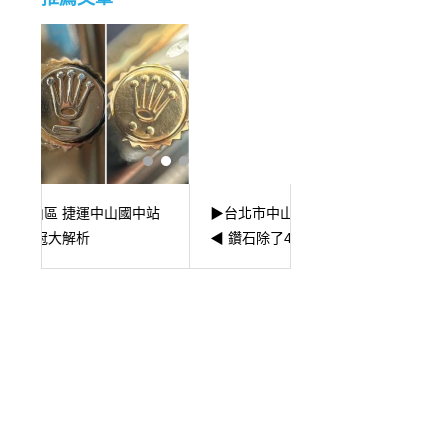
站
▶台北市中山區 捷運中山國中站
▶台北市中山區 捷運
◀ 鑽石除了4C還要看懂這些₁
◀收購蕭邦Happy Di