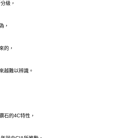
所分級，
偽，
來的，
來越難以辨識。
鑽石的4C特性，