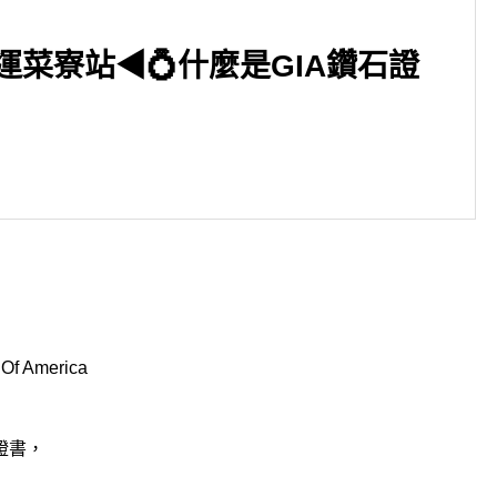
運菜寮站◀💍什麼是GIA鑽石證
▶台北市中山區 捷運中山國中
◀ 勞力士錶冠大解析
f America
證書，