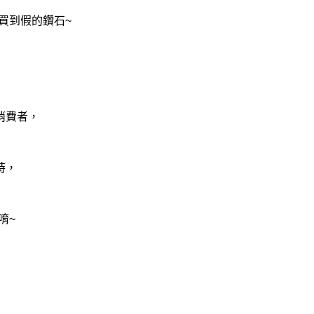
買到假的鑽石~
消費者，
時，
唷~