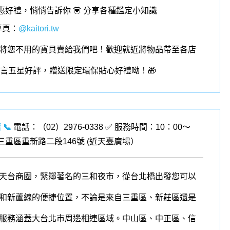
優惠好禮，悄悄告訴你 💟 分享各種鑑定小知識
專頁
：
@kaitori.tw
將您不用的寶貝賣給我們吧！歡迎就近將物品帶至各店
︎留言五星好評，贈送限定環保貼心好禮呦！🎁
店
📞
電話：（02）2976-0338 ✅ 服務時間：10：00～
市三重區重新路二段146號 (
近天臺廣場
）
天台商圈，緊鄰著名的三和夜市，從台北橋出發您可以
和新蘆線的便捷位置，不論是來自三重區、新莊區還是
服務涵蓋大台北市周邊相連區域。中山區、中正區、信