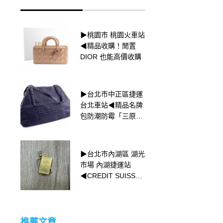
▶桃園市 桃園火車站
▶新北市三重區 捷運
◀精品收購！閒置
菜寮站◀ 鑽石的測量
DIOR 也能高價收購
方式
▶台北市中正區捷運
▶台北市中山區 捷運
台北車站◀精品名牌
中山國中站◀ 貴金屬
包防潮防霉「三原
錶帶鬆鬆下垂正常
則」
嗎⁉
▶台北市內湖區 湖光
▶新北市三重區 捷運
市場 內湖捷運站
菜寮站◀ 女皇金幣
◀CREDIT SUISSE
小金塊收購
推薦文章