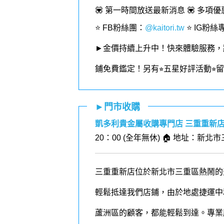
💟 第一時間放送最新消息 💟 多項
⭐️ FB粉絲團
：
@kaitori.tw
⭐️ IG粉絲
►金價持續上升中！快來體驗服務，
鋪免費鑑定！
另有⭐︎五星好評活動⭐
►門市收購
凱多利貴金屬收購專門店 三重重新
20：00 (全年無休) 🏠 地址：新北
三重重新店位於新北市三重區熱鬧的
輕鬆抵達我們店鋪，由於地處捷運中
蘆洲區的顧客，都能輕鬆到達。專業