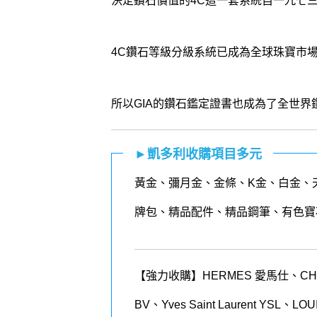
決定鑽石價值的4C這一套系統自一九七三
4C鑽石等級分級系統已成為全球珠寶市
所以GIA的鑽石鑑定證書也成為了全世界
►凱多利收購項目多元
黃金
、
彌月金
、
金條
、K金、白金、
牌包、精品配件、精品鋼筆、有色寶
【強力收購】HERMES 愛馬仕、CHANEL
BV、Yves Saint Laurent YSL、