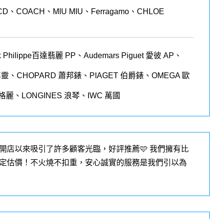
CD、COACH、MIU MIU、Ferragamo、CHLOE
 Philippe
百達翡麗
PP
、
Audemars Piguet
愛彼
AP
、
年靈、
CHOPARD
蕭邦錶、
PIAGET
伯爵錶、
OMEGA
歐
格麗、
LONGINES
浪琴、
IWC
萬國
開店以來吸引了許多顧客光臨，好評推薦🩷 我們擁有比
定估價！不火燒不扣重，安心誠實的服務是我們引以為