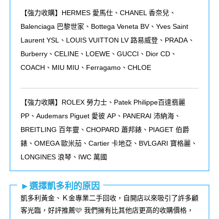
【強力收購】HERMES 愛馬仕、CHANEL 香奈兒、
Balenciaga 巴黎世家、Bottega Veneta BV、Yves Saint
Laurent YSL、LOUIS VUITTON LV 路易威登、PRADA、
Burberry、CELINE、LOEWE、GUCCI、Dior CD、
COACH、MIU MIU、Ferragamo、CHLOE
【強力收購】ROLEX
勞力士、
Patek Philippe
百達翡麗
PP
、
Audemars Piguet
愛彼
AP
、
PANERAI
沛納海、
BREITLING
百年靈、
CHOPARD
蕭邦錶、
PIAGET
伯爵
錶、
OMEGA
歐米茄、
Cartier
卡地亞、
BVLGARI
寶格麗、
LONGINES
浪琴、
IWC
萬國
►選擇凱多利的原因
凱多利黃金、Ｋ金專業二手回收，自開店以來吸引了許多顧
客光臨，好評推薦🩷 我們擁有比其他店更高的收購價格，