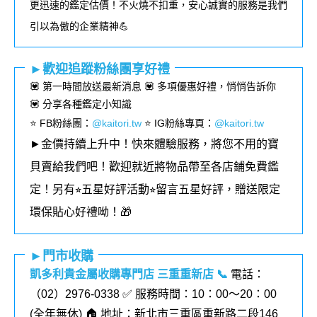
更迅速的鑑定估價！不火燒不扣重，安心誠實的服務是我們
引以為傲的企業精神💪
►歡迎追蹤粉絲團享好禮
💟 第一時間放送最新消息 💟 多項優惠好禮，悄悄告訴你
💟 分享各種鑑定小知識
⭐️ FB粉絲團
：
@kaitori.tw
⭐️ IG粉絲專頁
：
@kaitori.tw
►金價持續上升中！快來體驗服務，將您不用的寶
貝賣給我們吧！歡迎就近將物品帶至各店鋪免費鑑
定！
另有⭐︎五星好評活動⭐︎留言五星好評，贈送限定
環保貼心好禮呦！🎁
►門市收購
凱多利貴金屬收購專門店 三重重新店
📞
電話：
（02）2976-0338 ✅ 服務時間：10：00～20：00
(全年無休) 🏠 地址：新北市三重區重新路二段146