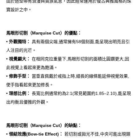
由於造型帶有浪漫與貴族氣息，因此經常運用於復古典雅風格的珠
寶設計之中。
馬眼形切割（Marquise Cut）的優點：
•
外觀獨特：
具有兩個尖端,通常擁有58個刻面,能呈現出明亮且引
人注目的光芒。
•
視覺顯大：
在相同克拉重量下,馬眼形切割的面積比圓鑽更大,因
此視覺上看起來更為飽滿。
•
修飾手型：
當垂直佩戴於戒指上時,細長的線條能延伸視覺效果,
使手指看起來更加修長。
•
理想比例：
長寬比例通常約為2:1(常見範圍約1.85–2.10),能呈現
出均衡且優雅的外觀。
馬眼形切割（Marquise Cut）的缺點：
•
領結效應(Bow-tie Effect)：
若切割或拋光不佳,中央可能出現類