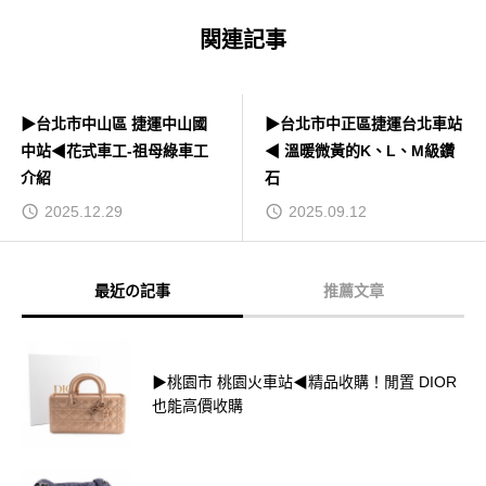
関連記事
▶台北市中山區 捷運中山國
▶台北市中正區捷運台北車站
中站◀花式車工-祖母綠車工
◀ 溫暖微黃的K、L、M級鑽
介紹
石
2025.12.29
2025.09.12
最近の記事
推薦文章
▶桃園市 桃園火車站◀精品收購！閒置 DIOR
也能高價收購