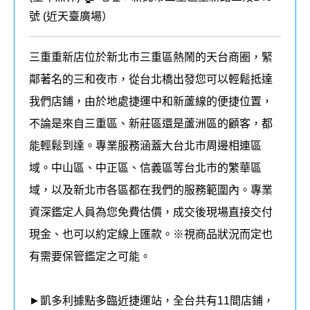
號 (
近天臺廣場
）
三重重新店位於新北市三重區熱鬧的天台商圈，緊
鄰著名的三和夜市，從台北橋出發您可以輕鬆抵達
我們店鋪，由於地處捷運中和新蘆線的便捷位置，
不論是來自三重區、新莊區還是蘆洲區的顧客，都
能輕鬆到達。專業服務涵蓋大台北市周邊相連區
域。中山區、中正區、信義區等台北市的繁華區
域，以及新北市各區都在我們的
服務
範圍內
。
專業
資深鑑定人員為您免費估價，成交後現場直接交付
現金、也可以約定線上匯款。
※視商品狀況而定也
有需要保管鑑定之可能。
►凱多利據點多臨近捷運站，全台共有11
間店鋪，