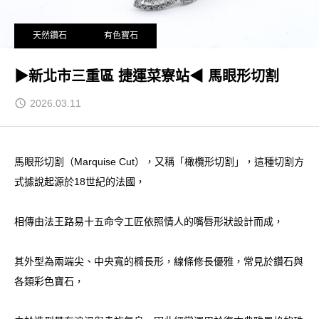
天然鑽石
有色寶石
▶新北市三重區 捷運菜寮站◀ 馬眼形切割
2026.03.11
馬眼形切割（Marquise Cut），又稱「橄欖形切割」，這種切割方
式據說起源於18世紀的法國，
相傳由法王路易十五命令工匠依照情人的嘴唇形狀設計而成，
其外型為兩端尖、中央寬的橢長形，線條修長優雅，常見於鑽石與
各類彩色寶石，