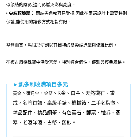
似領結的陰影,進而影響火彩與亮度。
•
尖端較脆弱：
兩端尖角較容易受損,因此在兩端設計上需要特別
保護,能使用的鑲嵌方式相對有限。
整體而言，馬眼形切割以其獨特的雙尖端造型與優雅比例，
在復古風格珠寶中深受喜愛，特別適合個性、優雅與經典風格。
►凱多利收購項目多元
、
、
、K金、白金、天然鑽石、鑽
黃金
彌月金
金條
戒，名牌首飾、高級手錶、機械錶、二手名牌包、
精品配件、精品鋼筆、有色寶石、郵票、禮券、翡
翠、老酒洋酒、古幣、舊鈔。