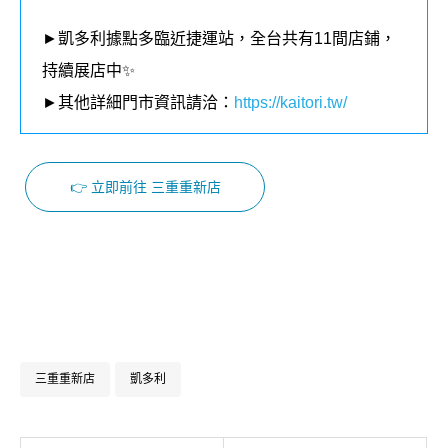
►凱多利據點多臨近捷運站，全台共有11
間店鋪，
持續展店中✨
►其他詳細門市資訊請洽：
https://kaitori.tw/
👉 立即前往 三重重新店
Facebook
Instagram
三重重新店
凱多利