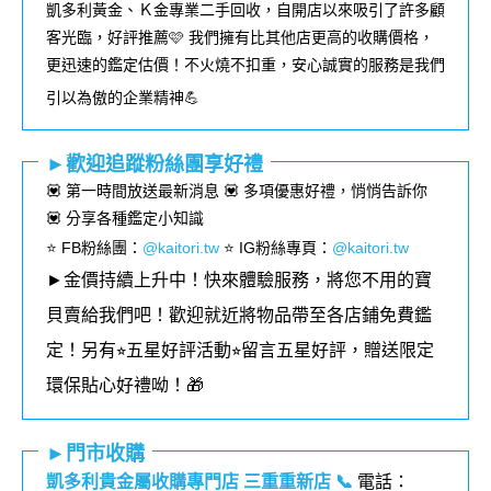
凱多利黃金、Ｋ金專業二手回收，自開店以來吸引了許多顧
客光臨，好評推薦🩷 我們擁有比其他店更高的收購價格，
更迅速的鑑定估價！不火燒不扣重，安心誠實的服務是我們
引以為傲的企業精神💪
►歡迎追蹤粉絲團享好禮
💟 第一時間放送最新消息 💟 多項優惠好禮，悄悄告訴你
💟 分享各種鑑定小知識
⭐️ FB粉絲團
：
@kaitori.tw
⭐️ IG粉絲專頁
：
@kaitori.tw
►金價持續上升中！快來體驗服務，將您不用的寶
貝賣給我們吧！歡迎就近將物品帶至各店鋪免費鑑
定！
另有⭐︎五星好評活動⭐︎留言五星好評，贈送限定
環保貼心好禮呦！🎁
►門市收購
凱多利貴金屬收購專門店 三重重新店
📞
電話：