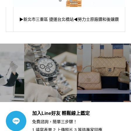
▶新北市三重區 捷運台北橋站◀勞力士原廠鑽和後鑲鑽
加入Line好友 輕鬆線上鑑定
免費諮詢，簡單三步驟！
1.填寫表單 2.上傳照片 3.等待專家回應