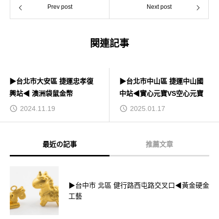
Prev post
Next post
関連記事
▶台北市大安區 捷運忠孝復
▶台北市中山區 捷運中山國
興站◀ 澳洲袋鼠金幣
中站◀實心元寶VS空心元寶
2024.11.19
2025.01.17
最近の記事
推薦文章
▶台中市 北區 健行路西屯路交叉口◀黃金硬金
工藝