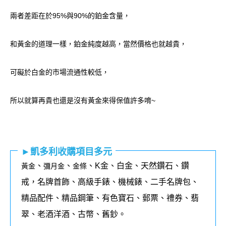
兩者差距在於95%與90%的鉑金含量，
和黃金的道理一樣，鉑金純度越高，當然價格也就越貴，
可礙於白金的市場流通性較低，
所以就算再貴也還是沒有黃金來得保值許多唷~
►凱多利收購項目多元
、
、
、K金、白金、天然鑽石、鑽
黃金
彌月金
金條
戒，名牌首飾、高級手錶、機械錶、二手名牌包、
精品配件、精品鋼筆、有色寶石、郵票、禮券、翡
翠、老酒洋酒、古幣、舊鈔。