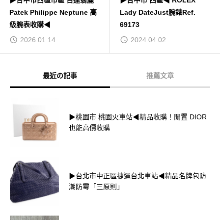
▶台中市西區市區 百達翡麗
▶台中市 西區◀ ROLEX
Patek Philippe Neptune 高
Lady DateJust腕錶Ref.
級腕表收購◀
69173
2026.01.14
2024.04.02
最近の記事
推薦文章
▶桃園市 桃園火車站◀精品收購！閒置 DIOR
也能高價收購
▶台北市中正區捷運台北車站◀精品名牌包防
潮防霉「三原則」