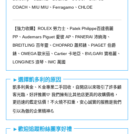
COACH、MIU MIU、Ferragamo、CHLOE
【強力收購】ROLEX
勞力士、
Patek Philippe
百達翡麗
PP
、
Audemars Piguet
愛彼
AP
、
PANERAI
沛納海、
BREITLING
百年靈、
CHOPARD
蕭邦錶、
PIAGET
伯爵
錶、
OMEGA
歐米茄、
Cartier
卡地亞、
BVLGARI
寶格麗、
LONGINES
浪琴、
IWC
萬國
►選擇凱多利的原因
凱多利黃金、Ｋ金專業二手回收，自開店以來吸引了許多顧
客光臨，好評推薦🩷 我們擁有比其他店更高的收購價格，
更迅速的鑑定估價！不火燒不扣重，安心誠實的服務是我們
引以為傲的企業精神💪
►歡迎追蹤粉絲團享好禮