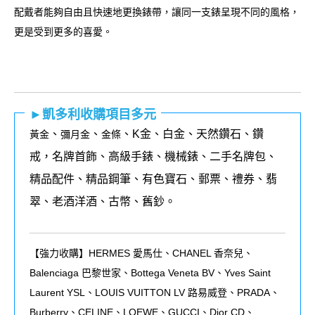
配戴者能夠自由且快速地更換錶帶，讓同一支錶呈現不同的風格，
更是受到更多的喜愛。
►凱多利收購項目多元
、
、
、K金、白金、天然鑽石、鑽
黃金
彌月金
金條
戒，名牌首飾、高級手錶、機械錶、二手名牌包、
精品配件、精品鋼筆、有色寶石、郵票、禮券、翡
翠、老酒洋酒、古幣、舊鈔。
【強力收購】HERMES 愛馬仕、CHANEL 香奈兒、
Balenciaga 巴黎世家、Bottega Veneta BV、Yves Saint
Laurent YSL、LOUIS VUITTON LV 路易威登、PRADA、
Burberry、CELINE、LOEWE、GUCCI、Dior CD、