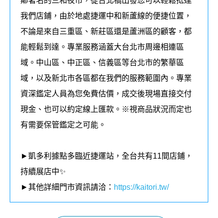
鄰著名的三和夜市，從台北橋出發您可以輕鬆抵達
我們店鋪，由於地處捷運中和新蘆線的便捷位置，
不論是來自三重區、新莊區還是蘆洲區的顧客，都
能輕鬆到達。專業服務涵蓋大台北市周邊相連區
域。中山區、中正區、信義區等台北市的繁華區
域，以及新北市各區都在我們的
服務
範圍內
。
專業
資深鑑定人員為您免費估價，成交後現場直接交付
現金、也可以約定線上匯款。
※視商品狀況而定也
有需要保管鑑定之可能。
►凱多利據點多臨近捷運站，全台共有11
間店鋪，
持續展店中✨
►其他詳細門市資訊請洽：
https://kaitori.tw/