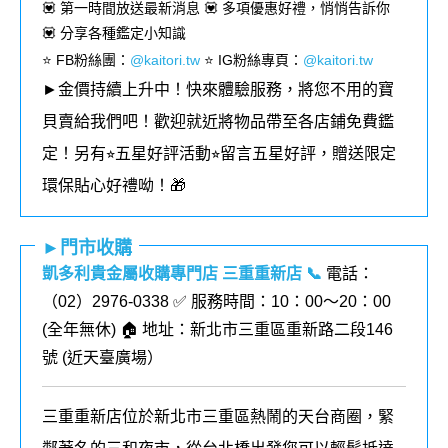
💟 第一時間放送最新消息 💟 多項優惠好禮，悄悄告訴你
💟 分享各種鑑定小知識
⭐️ FB粉絲團
：
@kaitori.tw
⭐️ IG粉絲專頁
：
@kaitori.tw
►金價持續上升中！快來體驗服務，將您不用的寶
貝賣給我們吧！歡迎就近將物品帶至各店鋪免費鑑
定！
另有⭐︎五星好評活動⭐︎留言五星好評，贈送限定
環保貼心好禮呦！🎁
►門市收購
凱多利貴金屬收購專門店 三重重新店
📞
電話：
（02）2976-0338 ✅ 服務時間：10：00～20：00
(全年無休) 🏠 地址：新北市三重區重新路二段146
號 (
近天臺廣場
）
三重重新店位於新北市三重區熱鬧的天台商圈，緊