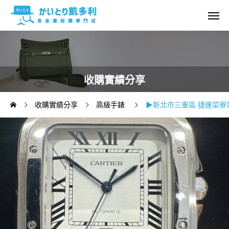
收購實績分享
收購實績分享
高級手錶
▶新北市三重區 捷運菜寮站◀C