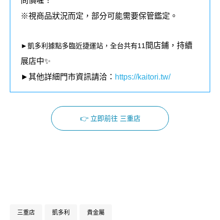
問價喔！
※視商品狀況而定，部分可能需要保管鑑定。
間店鋪，持續
►凱多利據點多臨近捷運站，全台共有11
展店中✨
►其他詳細門市資訊請洽：
https://kaitori.tw/
👉 立即前往 三重店
Facebook
Instagram
三重店
凱多利
貴金屬