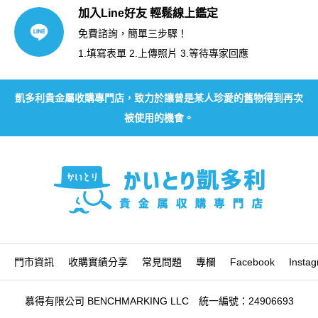
加入Line好友 輕鬆線上鑑定
免費諮詢，簡單三步驟！
1.填寫表單 2.上傳照片 3.等待專家回應
凱多利貴金屬收購專門店，致力於讓曾是某人珍愛的舊物得到再次
被使用的機會。
門市資訊
收購實績分享
常見問題
專欄
Facebook
Insta
慕得有限公司 BENCHMARKING LLC 統一編號：24906693