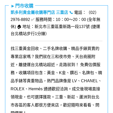
►門市收購
凱多利貴金屬收購專門店 三重店
📞
電話：（02）
2976-8892 ✅ 服務時間：10：00～20：00 (全年無
休) 🏠 地址：新北市三重區重新路一段137號 (
捷運
台北橋站步行1分鐘
）
找三重黃金回收、二手名牌收購、精品手錶買賣的
專業店家嗎？我們就在三和夜市旁、天台商圈附
近，離捷運台北橋站超近，走路就到！ 免費估價服
務，收購項目包含：黃金、K金、鑽石、名牌包、精
品手錶等貴重物品，熱門品牌像是 LV、CHANEL、
ROLEX、Hermès 通通歡迎洽詢。成交後現場直接
領現金，也可選擇匯款。三重、新莊、蘆洲到台北
市各區的客人都很方便來店，歡迎隨時來看看、問