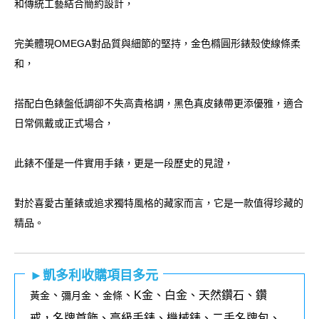
和傳統工藝結合簡約設計，
完美體現OMEGA對品質與細節的堅持，金色橢圓形錶殼使線條柔
和，
搭配白色錶盤低調卻不失高貴格調，黑色真皮錶帶更添優雅，適合
日常佩戴或正式場合，
此錶不僅是一件實用手錶，更是一段歷史的見證，
對於喜愛古董錶或追求獨特風格的藏家而言，它是一款值得珍藏的
精品。
►凱多利收購項目多元
、
、
、K金、白金、天然鑽石、鑽
黃金
彌月金
金條
戒，名牌首飾、高級手錶、機械錶、二手名牌包、