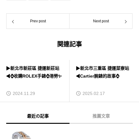
Prev post
Next post
関連記事
▶新北市新莊區 捷運新莊站
▶新北市三重區 捷運菜寮站
◀⌚收購ROLEX手錶⌚港勞✨
◀Cartier腕錶的故事⌚
2024.11.29
2025.02.17
最近の記事
推薦文章