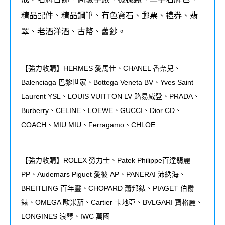
精品配件、精品鋼筆、有色寶石、郵票、禮券、翡
翠、老酒洋酒、古幣、舊鈔。
【強力收購】HERMES 愛馬仕、CHANEL 香奈兒、
Balenciaga 巴黎世家、Bottega Veneta BV、Yves Saint
Laurent YSL、LOUIS VUITTON LV 路易威登、PRADA、
Burberry、CELINE、LOEWE、GUCCI、Dior CD、
COACH、MIU MIU、Ferragamo、CHLOE
【強力收購】ROLEX
勞力士、
Patek Philippe
百達翡麗
PP
、
Audemars Piguet
愛彼
AP
、
PANERAI
沛納海、
BREITLING
百年靈、
CHOPARD
蕭邦錶、
PIAGET
伯爵
錶、
OMEGA
歐米茄、
Cartier
卡地亞、
BVLGARI
寶格麗、
LONGINES
浪琴、
IWC
萬國