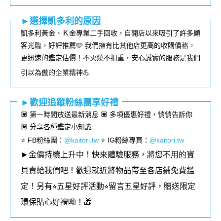
►選擇凱多利的原因
凱多利黃金、Ｋ金專業二手回收，自開店以來吸引了許多顧
客光臨，好評推薦🩷 我們擁有比其他店更高的收購價格，
更迅速的鑑定估價！不火燒不扣重，安心誠實的服務是我們
引以為傲的企業精神💪
►歡迎追蹤粉絲團享好禮
💟 第一時間放送最新消息 💟 多項優惠好禮，悄悄告訴你
💟 分享各種鑑定小知識
⭐️ FB粉絲團
：
@kaitori.tw
⭐️ IG粉絲專頁
：
@kaitori.tw
►金價持續上升中！快來體驗服務，將您不用的寶
貝賣給我們吧！歡迎就近將物品帶至各店鋪免費鑑
定！
另有⭐︎五星好評活動⭐︎留言五星好評，贈送限定
環保貼心好禮呦！🎁